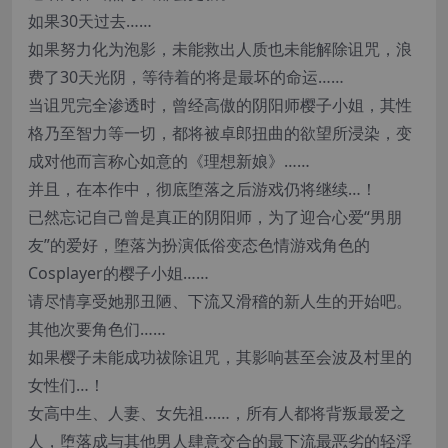
如果30天过去……
如果努力化为泡影，未能救出人质也未能解除诅咒，浪
费了30天光阴，等待着的将是最坏的命运……
当诅咒完全渗透时，曾经高傲的阴阳师樱子小姐，其性
格乃至智力等一切，都将被卓郎扭曲的欲望所浸染，变
成对他而言称心如意的《理想新娘》……
并且，在本作中，彻底堕落之后游戏仍将继续…！
已然忘记自己曾是真正的阴阳师，为了迎合心爱“男朋
友”的爱好，堕落为扮演低俗变态色情游戏角色的
Cosplayer的樱子小姐……
请尽情享受她那丑陋、下流又滑稽的新人生的开始吧。
其他次要角色们……
如果樱子未能成功祓除诅咒，其影响甚至会波及村里的
女性们…！
女高中生、人妻、女先祖……，所有人都将背叛最爱之
人，堕落成与其他男人肆意交合的最下流最恶劣的轻浮