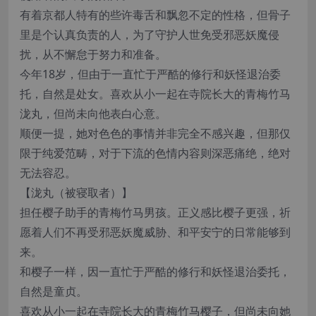
有着京都人特有的些许毒舌和飘忽不定的性格，但骨子
里是个认真负责的人，为了守护人世免受邪恶妖魔侵
扰，从不懈怠于努力和准备。
今年18岁，但由于一直忙于严酷的修行和妖怪退治委
托，自然是处女。喜欢从小一起在寺院长大的青梅竹马
泷丸，但尚未向他表白心意。
顺便一提，她对色色的事情并非完全不感兴趣，但那仅
限于纯爱范畴，对于下流的色情内容则深恶痛绝，绝对
无法容忍。
【泷丸（被寝取者）】
担任樱子助手的青梅竹马男孩。正义感比樱子更强，祈
愿着人们不再受邪恶妖魔威胁、和平安宁的日常能够到
来。
和樱子一样，因一直忙于严酷的修行和妖怪退治委托，
自然是童贞。
喜欢从小一起在寺院长大的青梅竹马樱子，但尚未向她