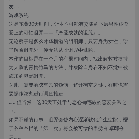
友……
游戏系统
这是花费30天时间，让本不可能有交集的下层男性逐渐
爱上的可怕诅咒——『恋爱成就的诅咒』。
无论樱子是多么才华横溢的阴阳师，只要身为女性，除
了解除诅咒外，便无法从此诅咒中逃脱。
本作的目标是在一个月的有限时间内，找出解救被挟持
为人质的青梅竹马的方法，并祓除自身在不知不觉中被
施加的卑鄙诅咒。
为此，需要解决村民的烦恼、解开祠堂之谜，有时也需
要操作泷丸进行调查推进。
……但当然，这30天正处于与恶心御宅族的恋爱关系之
中。
如果不谨慎行事，诅咒会使内心逐渐软化产生空隙，樱
子各种各样的「第一次」将会被可憎的卑劣者·卓郎夺
走……