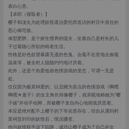
表白心意。
【卓郎（寝取者）】
樱子和泷丸为处理妖怪退治委托而造访的村庄中居住的
恶心御宅族。
体型肥胖。是个娇生惯养的懦夫，仗着自己是村长的儿
子过着随心所欲的啃老生活。
性格是好色欲望暴露无遗的色鬼。会毫不在意地去偷窥
温泉等，被全村人隐隐约约地讨厌着。
此外，还是个热爱低俗色情游戏的变态，可谓一无是
处。
仅仅因为极其钟爱的、以丑陋为卖点的色情游戏《啊嘿
啊嘿☆羞子》的女主角长得像樱子，就亲昵地称她为“樱
子碳”并动手动脚，而被樱子发自内心地彻底厌恶着。
本应是绝对配不上樱子的下等劣质存在，但自从遇到村
里祠堂封印的妖怪后，情况骤变。
他与妖怪联手设下陷阱，成功让樱子成为了自己的女