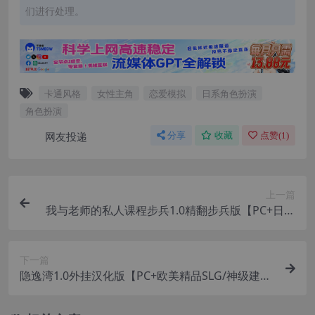
们进行处理。
卡通风格
女性主角
恋爱模拟
日系角色扮演
角色扮演
网友投递
分享
收藏
点赞(
1
)
上一篇
我与老师的私人课程步兵1.0精翻步兵版【PC+日系
精品ADV/拔作+画廊全开】/僕と先生の個人授業
【1.05G】
下一篇
隐逸湾1.0外挂汉化版【PC+欧美精品SLG/神级建
模/沙盒+画廊全开】/隐居湾/Reclusive Bay【5.6G]