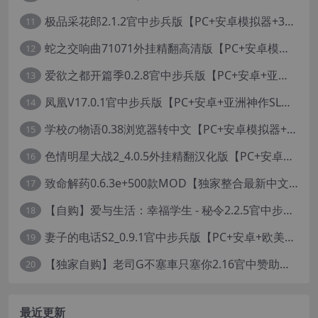
极品采花郎2.1.2官中步兵版【PC+安卓模拟器+3D互动SLG/亚洲/国风+金手指+真全CG存档】/Romantic Escapades【8.3G】
11
蛇之交响曲71071外挂精翻高清版【PC+安卓模拟器+神作RPG+全CG存档+作弊器】/纳迪亚四部曲之四/Symphony of the Serpent【11.3G】
12
爱欲之都开篇季0.2.8官中步兵版【PC+安卓+亚洲神作SLG+画廊全开】/City Lights Love Bites Season 0【21.7G】
13
凤凰V17.0.1官中步兵版【PC+安卓+亚洲神作SLG+高级赞助版+画廊全开】/Phoenixes【6.5G】
14
学校の物语0.38浏览器转中文【PC+安卓模拟器+亚洲风HTML/精品真人沙盒+存档】/学校物语/Gakko No Monogatari - School Story【37G】
15
色情明星大战2_4.0.5外挂精翻汉化版【PC+安卓模拟器+真人卡牌SLG/无码+作弊】/Pornstar Battle II【8.58G】
16
致命解药0.6.3e+500款MOD【独家整合最新中文MOD管理器+在线下载N网全部MOD】/The Killing Antidote Ver0.6.3d MOD Ver2026.2.4
17
【自购】爱与生活：幸福学生 - 秘令2.2.5官中步兵版【PC+安卓模拟器+日系养成SLG+全CG存档】/Love n Life: Happy Student【7.5G】
18
妻子的电话S2_0.9.1官中步兵版【PC+安卓+欧美真人SLG/NTR】/A Wife’s Phone S2【18.1G】
19
【独家自购】老司G不塞車只塞你2.16官中赞助版【PC+安卓模拟器+神作SLG/步兵+全CG存档】/Ride Me, Taxi Driver【3.76G】【会员专享】
20
最近更新