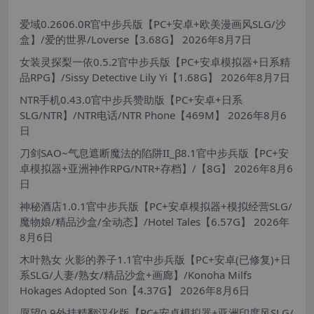
爱域0.2606.0R官中步兵版【PC+安卓+欧美漫画风SLG/沙
盒】/爱的世界/Loverse【3.68G】
2026年8月7日
女装灵探梨一依0.5.2官中步兵版【PC+安卓模拟器+日系精
品RPG】/Sissy Detective Lily Yi【1.68G】
2026年8月7日
NTR手机0.43.0官中步兵赞助版【PC+安卓+日系
SLG/NTR】/NTR电话/NTR Phone【469M】
2026年8月6
日
刀剑SAO~气息遮断魔法的陷阱II_β8.1官中步兵版【PC+安
卓模拟器+亚洲神作RPG/NTR+存档】/【8G】
2026年8月6
日
神秘酒店1.0.1官中步兵版【PC+安卓模拟器+模拟经营SLG/
魔物娘/精品沙盒/全动态】/Hotel Tales【6.57G】
2026年
8月6日
木叶熟女 火影的养子1.1官中步兵版【PC+安卓(已修复)+日
系SLG/人妻/熟女/精品沙盒+画廊】/Konoha Milfs
Hokages Adopted Son【4.37G】
2026年8月6日
愿望0.9外挂精翻汉化版【PC+安卓模拟器+亚洲印度风SLG/