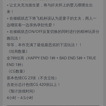
◦ 让丈夫充当接生婆，将与奸夫怀上的婴儿噗噗生出
来！
◦ 在催眠状态下将飞机杯误认为是妻子的丈夫，两人一
边嘲笑着一边亲热孕肚性爱！
◦ 在催眠状态ON/OFF反复切换的同时进行的精神玩弄分
娩玩法！
等等，本作充满了最低最恶劣的下流玩法！！
《结局数量》
全7种结局（HAPPY END 1种 + BAD END 5种 + TRUE
END 1种）
《CG数量》
基本色情CG 23张（不含立绘）
含差分总计色情CG 420张以上！
《预计游戏时间》
4小时 ~ 4.5小时