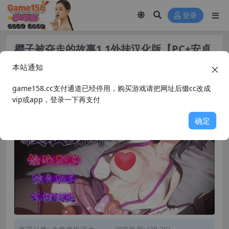
登录
樱子被夺走的故事1.1外挂汉化版【PC+安卓
+日系RPG/NTR+全CG存档】/桜子寝取传
本站通知
【2.6G】
game158.cc支付通道已经停用，购买游戏请把网址后缀cc改成
vip或app，登录一下再支付
确定