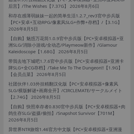
后宫】/The Wishes【7.37G】
2026年8月6日
和存在感薄弱妹妹一起的简单生活1.2.7_rev3官中步兵版
【PC+安卓+互动RPG/像素风SLG+作弊+存档】/【3.1G】
2026年8月5日
【自购】魅惑万花筒1.0.9官中步兵版【PC+安卓模拟器+亚
洲SLG/消除小游戏/全动态/Playmeow新作】/Glamour
Kaleidoscope【1.68G】
2026年8月5日
带我去地下城吧1.7.6官中步兵版【PC+安卓模拟器+亚洲卡
牌SLG+全CG存档】/Take Me To The Dungeon!!【1.9G】
【会员点菜】
2026年8月5日
社团伙伴1.03外挂精翻汉化版【PC+安卓模拟器+像素风
SLG/横版解谜+画廊全开】/CIRCLEMATE/サークルメイト
【2.74G】
2026年8月5日
【自购】快照幸存者0.830官中步兵版【PC+安卓模拟器+肉
鸽生存SLG/盗摄/偷拍】/Snapshot Survivor【701M】
2026年8月5日
异世界NTR旅馆1.46官方中文版【PC+安卓模拟器+亚洲漫