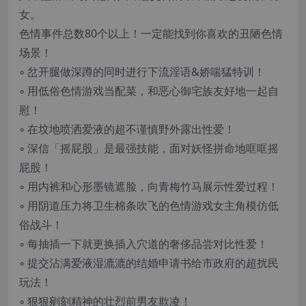
女。
色情事件总数80个以上！一定能找到你喜欢的丑陋色情
场景！
◦ 岔开腿做深蹲的同时进行下流淫语&娇喘猛特训！
◦ 用低俗色情游戏当配菜，和恶心御宅族友好地一起自
慰！
◦ 在坟地喷洒爱液的超不谨慎野外露出性爱！
◦ 深信「摇屁股」是最强技能，面对妖怪拼命地哐哐摇
屁股！
◦ 用内裤和心形墨镜遮脸，向青梅竹马展示性爱过程！
◦ 用阴道压力将卫生棉条吹飞的色情游戏女主角模仿低
俗战斗！
◦ 每抽插一下就更换插入穴道的奢侈品尝对比性爱！
◦ 提交沾满爱液湿漉漉的结婚申请书给市政府的超扰民
玩法！
◦ 狠狠剜刻精神的壮烈前男友欺凌！