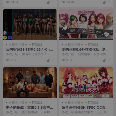
23.0K
50
14.2K
30
【10G】
【2.34G】
学生。 在潜意识...
由依接到母亲的电...
☆视觉小说☆
PC游戏
☆视觉小说☆
PC游戏
我的宿舍S1-S3季0.26.1-Ch6
爱的开端0.6外挂汉化版【PC
汉化版【PC+安卓+全家桶SL
+安卓生肉+亚洲漫画风SLG/后
游戏介绍 一位名叫马克的男子，虽
游戏介绍 开启爱情以一段生活情色
G】/My Dorm【20G】
宫/NTS】/开启爱情/Opening
然默认为马克，但可以改变。 大学
浪漫冒险开始，带有一丝神秘感……
8.6K
50
9.5K
30
to Love【2.3G】
毕业回家后，他发...
你扮演迈克尔戴...
☆视觉小说☆
PC游戏
☆视觉小说☆
PC游戏
妻子的挑战 - 重燃0.3.3官中步
娇蛮任性HIGH SPEC OC官方
兵版【PC+安卓+欧美卡通风S
中文版【PC-日系ADV/新作/
游戏介绍 《妻子的挑战——重燃》
游戏介绍 虽然身为学生，但已同时
LG/沙盒】/Wife’s Dare - Rei
学生/制服/纯爱】/WAGAMA
并非简单地翻拍《妻子的挑战》，
在某周刊杂志有着连载工作的漫画