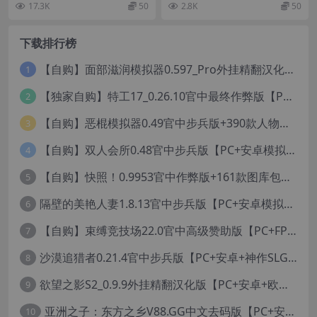
17.3K
50
2.8K
50
gnited【3.54G】
MA HIGH SPEC OC【7.44
而是一次彻底的全新...
原作者（译注：即脚...
G】
下载排行榜
【自购】面部滋润模拟器0.597_Pro外挂精翻汉化版+114款人物MOD【PC+安卓模拟器+3D互动SLG/神级建模/独家定制资源/扶她】/True Facials Pro【12G】
1
【独家自购】特工17_0.26.10官中最终作弊版【PC+安卓+亚洲神作SLG/步兵/NTR+赞助码+旧版存档+画廊】/Agent 17【6.25G】
2
【自购】恶棍模拟器0.49官中步兵版+390款人物卡【PC+安卓模拟器+3D互动调教/捏人变装+作弊器汉化】/坏蛋模拟器/The Villain Simulator【19.5G】
3
【自购】双人会所0.48官中步兵版【PC+安卓模拟器+大型3D互动/精品沙盒/变装捏脸】 /一起回家吧/Home Together【12.6G】
4
【自购】快照！0.9953官中作弊版+161款图库包【PC+安卓模拟器+3D互动/开放世界/沙盒/偷拍/盗摄/步兵/11000+照片】/Snapshot!【13.6G】
5
隔壁的美艳人妻1.8.13官中步兵版【PC+安卓模拟器+亚洲SLG/国风精品+存档】/The Wife Next Door【13G】
6
【自购】束缚竞技场22.0官中高级赞助版【PC+FPS枪战射击/ACT动作/捏人/团队】/Bondage Arena Premium【43.7G】
7
沙漠追猎者0.21.4官中步兵版【PC+安卓+神作SLG/沙盒+画廊全开】/沙漠潜行者/沉沙猎手/Desert Stalker【9.56G】
8
欲望之影S2_0.9.9外挂精翻汉化版【PC+安卓+欧美精品RPG/步兵/沙盒/媚黑/绿帽NTR】/Shadows of Desire【19.2G】
9
亚洲之子：东方之乡V88.GG中文去码版【PC+安卓模拟器+亚洲风QSP/真人SLG/更新/MOD整合版/作者版】/SOA就是个混蛋/【93G】
10