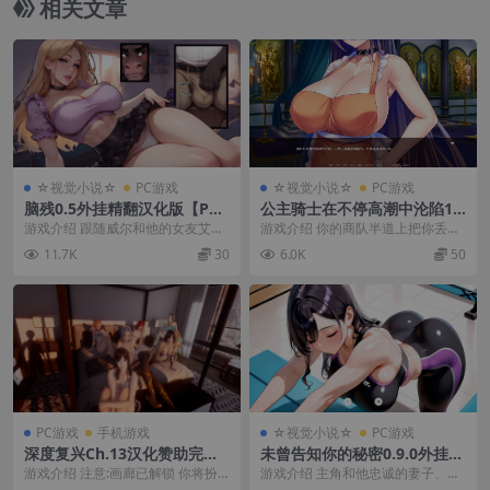
相关文章
☆视觉小说☆
PC游戏
☆视觉小说☆
PC游戏
脑残0.5外挂精翻汉化版【PC
公主骑士在不停高潮中沦陷1.
+安卓模拟器+欧美漫画风SLG/
2.7官方中文版【PC+安卓模拟
游戏介绍 跟随威尔和他的女友艾普
游戏介绍 你的商队半道上把你丢
NTR+画廊全开】/Brain Rot
器＋日系ADV】/Princess Kni
莉尔，一同见证他们在大学校园里
下，这时面前突然出现独眼巨人！
11.7K
30
6.0K
50
【2.94G】
ght Concedes to Cum【1.3
的成长与蜕变。 在...
正当绝望之际…… 嚯...
G】
PC游戏
手机游戏
☆视觉小说☆
PC游戏
深度复兴Ch.13汉化赞助完结
未曾告知你的秘密0.9.0外挂完
版【PC+安卓+亚洲风SLG+画
美汉化版【PC+日系SLG/动
游戏介绍 注意:画廊已解锁 你将扮
游戏介绍 主角和他忠诚的妻子、婚
廊全开】/Depth's Revival
态】/Kimi Dake Shiranai
演一名唤醒潜意识、改变生活的大
纱设计师由依过着平静的生活。 当