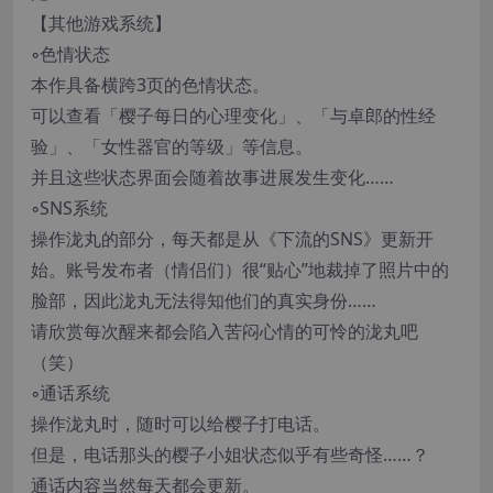
【其他游戏系统】
◦色情状态
本作具备横跨3页的色情状态。
可以查看「樱子每日的心理变化」、「与卓郎的性经
验」、「女性器官的等级」等信息。
并且这些状态界面会随着故事进展发生变化……
◦SNS系统
操作泷丸的部分，每天都是从《下流的SNS》更新开
始。账号发布者（情侣们）很“贴心”地裁掉了照片中的
脸部，因此泷丸无法得知他们的真实身份……
请欣赏每次醒来都会陷入苦闷心情的可怜的泷丸吧
（笑）
◦通话系统
操作泷丸时，随时可以给樱子打电话。
但是，电话那头的樱子小姐状态似乎有些奇怪……？
通话内容当然每天都会更新。