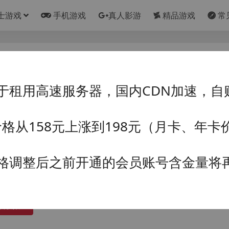
士游戏
手机游戏
真人影游
精品游戏
常
【PC+安卓模拟器+像素互动SLG/扶她/NTR
于租用高速服务器，国内CDN加速，自
视觉小说☆
浏览热度: (64.1K)
6-08-03
最近更新: 2026-08-03
价格从158元上涨到198元（月卡、年
占用空间: 2GB
6-s
支持语言: 简体中文
格调整后之前开通的会员账号含金量将
ME158
50赞助币
VIP赞助会员（包月包年）:
免费
永久赞助会员:
免费
载权限