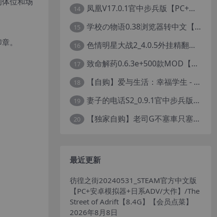
的体位和场
凤凰V17.0.1官中步兵版【PC+安卓+亚洲神作SLG+高级赞助版+画廊全开】/Phoenixes【6.5G】
14
学校の物语0.38浏览器转中文【PC+安卓模拟器+亚洲风HTML/精品真人沙盒+存档】/学校物语/Gakko No Monogatari - School Story【37G】
15
印章。
色情明星大战2_4.0.5外挂精翻汉化版【PC+安卓模拟器+真人卡牌SLG/无码+作弊】/Pornstar Battle II【8.58G】
16
致命解药0.6.3e+500款MOD【独家整合最新中文MOD管理器+在线下载N网全部MOD】/The Killing Antidote Ver0.6.3d MOD Ver2026.2.4
17
【自购】爱与生活：幸福学生 - 秘令2.2.5官中步兵版【PC+安卓模拟器+日系养成SLG+全CG存档】/Love n Life: Happy Student【7.5G】
18
妻子的电话S2_0.9.1官中步兵版【PC+安卓+欧美真人SLG/NTR】/A Wife’s Phone S2【18.1G】
19
【独家自购】老司G不塞車只塞你2.16官中赞助版【PC+安卓模拟器+神作SLG/步兵+全CG存档】/Ride Me, Taxi Driver【3.76G】【会员专享】
20
最近更新
彷徨之街20240531_STEAM官方中文版
【PC+安卓模拟器+日系ADV/大作】/The
Street of Adrift【8.4G】【会员点菜】
2026年8月8日