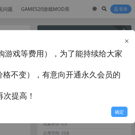
见问题
GAME520游戏MOD库
登录
下载
50
+存
赞助币
VIP赞助会员（包月包年）
永久赞助会员
购游戏等费用），为了能持续给大家
免费
免费
购买下载权限
卡价格不变），有意向开通永久会员的
已有
150
人解锁下载
再次提高！
包含资源:
(2个)
最近更新:
2026-08-03
确定
累计销量:
150
玩家评分:
9.0
占用空间:
2GB