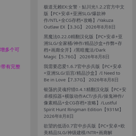
极道无赖EX:女警・鮎川光1.2.2官方中文
版【PC+安卓+亚洲SLG/爆款神
作/NTL+全CG存档+攻略】/Yakuza
Outlaw EX【3.3G】
2026年8月8日
黑魔法0.22.0精翻汉化版【PC+安卓+亚
洲SLG/全家桶/神作/精品沙盒+作弊+存
新增多个可
档+画廊全开】/黑暗魔法/Dark
Magic【5.76G】
2026年8月8日
我需要恋爱1.6.7官中步兵版【PC+安卓
并带有完整
+亚洲SLG/后宫/精品沙盒】/I Need to
Be in Love【7.37G】
2026年8月8日
银荡的灵魂狩猎0.4.1精翻汉化版【PC+安
卓模拟器+横版动作ACT/步兵/操鬼神作/
像素精品+全CG存档+攻略】/Lustful
Spirit Hunt Ringman Edition【931M】
2026年8月8日
欲望的低语0.7官中步兵版【PC+安卓+欧
美精品SLG/神级建模/NTR+画廊解