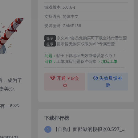
游戏版本:
5.0.6-s
支持语言:
简体中文
安装密码:
GAME158
永久VIP会员免购买可下载全站付费资源
提示
提示暂无购买权限为VIP专属资源
提示
————————————————————
问题：
帖子下载地址失效或错误怎么办？
回答：
工单填写问题备注链接
﹥填写工单
————————————————————
开通 VIP会
失效反馈补
后，成为了
员
源
妻美沙、
始有一些不
下载排行榜
【自购】面部滋润模拟器0.597_Pro外挂精翻汉化版+114款人物MOD【PC+安卓模拟器+3D互动SLG/神级建模/独家定制资源/扶她】/True Facials Pro【12G】
1