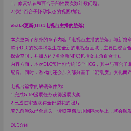
1。修复结衣和百合子的性爱次数计数问题。
2.添加百合子怀孕状态的视图功能。
v5.0.3更新(DLC:电视台主播的堕落)
本次更新了额外的章节内容「电视台主播的堕落」与新篇章的
整个DLC的故事将发生在全新的电视台区域，主要围绕百
探索空间，并加入约7名全新NPC(包括女主角百合子)。
内容方面，本次DLC预计包含约15个HCG，其中与百合子
配音。同时，游戏内还会加入部分基于「混乱度」变化而产
电视台篇章的解锁条件为:
1.完成G-69漫展任务获得漫展大奖
2.已透过审查获得全部梨花的照片
若先前游戏已全通关，读取存档后睡到隔天早上，就会触
DLC介绍