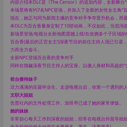
内容介绍本DLC是《The Censor》的追加内容，全新舞台
本场景将有约7名NPC登场，并加入了全新的女性女主角“
现在，她正与同为新闻主播的竞争对手争夺晋升机会，而
本DLC为百合香量身定制了10部动画，不仅如此，当混沌值(C
新场景登场:电视台全新地图震撼上线!在坐拥多个子区域
百合香(最后的正宫女主!)深夜节目的前任主持人现已引
力而全力奋斗。
全新NPC登场百合香的竟争对手
同样在觊觎深夜节目主持人的宝座。以傲人身材和高超的“
前台接待妹子
活力满满的应届毕业生。走进电视台后，你第一个遇到的
文职大姐姐
负责社内的文件处理工作。加班早已成了她的家常便饭。
她的妹妹
非常担心每天工作到深夜的姐姐，经常在电视台外面等姐
史无前例的超大动画文本量更多，更多，还要更多!