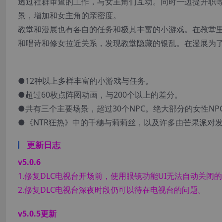
透过社群审查的工作，与女主角们互动。同时一边提升职
景，增加和女主角的亲密度。
教堂和漫展也有各自的任务和极其丰富的小游戏。在教堂里
和唱诗和修女拉近关系，发现教堂隐藏的银乱。在漫展为
游戏特点：
●12种以上多样丰富的小游戏与任务。
●超过60枚点阵图动画，与200个以上的差分。
●共有三个主要场景，超过30个NPC。绝大部分的女性NP
●《NTR狂热》中的千穗与莉莉丝，以及许多由芒果派对
更新日志
v5.0.6
1.修复DLC电视台开场前，使用眼镜功能UI无法自动关闭
2.修复DLC电视台深夜时段仍可以待在电视台的问题。
v5.0.5更新