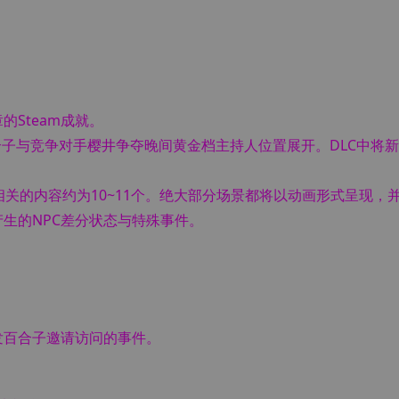
Steam成就。
合子与竞争对手樱井争夺晚间黄金档主持人位置展开。DLC中将
相关的内容约为10~11个。绝大部分场景都将以动画形式呈现，
生的NPC差分状态与特殊事件。
发百合子邀请访问的事件。