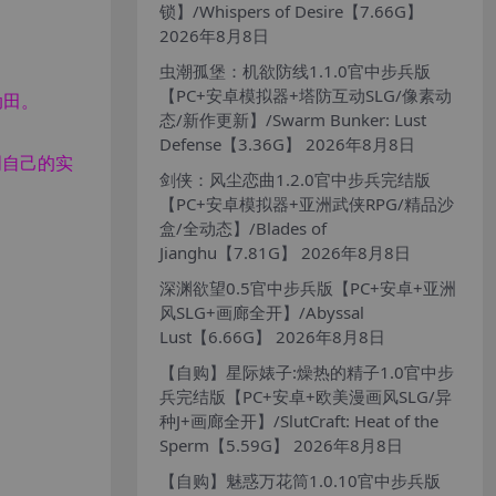
锁】/Whispers of Desire【7.66G】
2026年8月8日
。
虫潮孤堡：机欲防线1.1.0官中步兵版
【PC+安卓模拟器+塔防互动SLG/像素动
动田。
态/新作更新】/Swarm Bunker: Lust
Defense【3.36G】
2026年8月8日
明自己的实
剑侠：风尘恋曲1.2.0官中步兵完结版
【PC+安卓模拟器+亚洲武侠RPG/精品沙
盒/全动态】/Blades of
Jianghu【7.81G】
2026年8月8日
深渊欲望0.5官中步兵版【PC+安卓+亚洲
风SLG+画廊全开】/Abyssal
Lust【6.66G】
2026年8月8日
【自购】星际婊子:燥热的精子1.0官中步
兵完结版【PC+安卓+欧美漫画风SLG/异
种J+画廊全开】/SlutCraft: Heat of the
Sperm【5.59G】
2026年8月8日
【自购】魅惑万花筒1.0.10官中步兵版