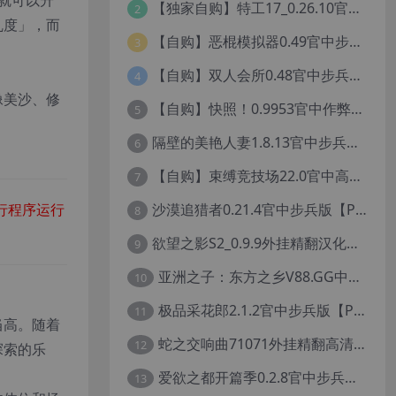
就可以升
【独家自购】特工17_0.26.10官中最终作弊版【PC+安卓+亚洲神作SLG/步兵/NTR+赞助码+旧版存档+画廊】/Agent 17【6.25G】
2
乱度」，而
【自购】恶棍模拟器0.49官中步兵版+390款人物卡【PC+安卓模拟器+3D互动调教/捏人变装+作弊器汉化】/坏蛋模拟器/The Villain Simulator【19.5G】
3
【自购】双人会所0.48官中步兵版【PC+安卓模拟器+大型3D互动/精品沙盒/变装捏脸】 /一起回家吧/Home Together【12.6G】
4
像美沙、修
【自购】快照！0.9953官中作弊版+161款图库包【PC+安卓模拟器+3D互动/开放世界/沙盒/偷拍/盗摄/步兵/11000+照片】/Snapshot!【13.6G】
5
隔壁的美艳人妻1.8.13官中步兵版【PC+安卓模拟器+亚洲SLG/国风精品+存档】/The Wife Next Door【13G】
6
【自购】束缚竞技场22.0官中高级赞助版【PC+FPS枪战射击/ACT动作/捏人/团队】/Bondage Arena Premium【43.7G】
7
沙漠追猎者0.21.4官中步兵版【PC+安卓+神作SLG/沙盒+画廊全开】/沙漠潜行者/沉沙猎手/Desert Stalker【9.56G】
行程序运行
8
欲望之影S2_0.9.9外挂精翻汉化版【PC+安卓+欧美精品RPG/步兵/沙盒/媚黑/绿帽NTR】/Shadows of Desire【19.2G】
9
亚洲之子：东方之乡V88.GG中文去码版【PC+安卓模拟器+亚洲风QSP/真人SLG/更新/MOD整合版/作者版】/SOA就是个混蛋/【93G】
10
极品采花郎2.1.2官中步兵版【PC+安卓模拟器+3D互动SLG/亚洲/国风+金手指+真全CG存档】/Romantic Escapades【8.3G】
11
当高。随着
蛇之交响曲71071外挂精翻高清版【PC+安卓模拟器+神作RPG+全CG存档+作弊器】/纳迪亚四部曲之四/Symphony of the Serpent【11.3G】
12
探索的乐
爱欲之都开篇季0.2.8官中步兵版【PC+安卓+亚洲神作SLG+画廊全开】/City Lights Love Bites Season 0【21.7G】
13