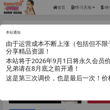
首页
学习天地
绅
社群审查DX5.0.6-s官中步兵版+DLC
本站通知
档】/The Censor【2G】
由于运营成本不断上涨（包括但不限
分享精品资源！
资源分类:
☆
发布时间: 202
本站将于2026年9月1日将永久会员
玩家评分: 9.0
兄弟请在8月底之前开通！
游戏版本: 5.0.
这是第三次调价，也是最后一次！价
安装密码: GA
普通用户:
购买下