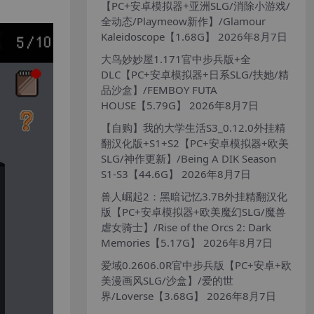
【PC+安卓模拟器+亚洲SLG/消除小游戏/
全动态/Playmeow新作】/Glamour
Kaleidoscope【1.68G】
2026年8月7日
大鸟妙妙屋1.171官中步兵版+全
DLC【PC+安卓模拟器+日系SLG/扶她/精
品沙盒】/FEMBOY FUTA
HOUSE【5.79G】
2026年8月7日
【自购】我的大学生活S3_0.12.0外挂精
翻汉化版+S1+S2【PC+安卓模拟器+欧美
SLG/神作更新】/Being A DIK Season
S1-S3【44.6G】
2026年8月7日
兽人崛起2：黑暗记忆3.7B外挂精翻汉化
版【PC+安卓模拟器+欧美魔幻SLG/魔兽
虐女骑士】/Rise of the Orcs 2: Dark
Memories【5.17G】
2026年8月7日
爱域0.2606.0R官中步兵版【PC+安卓+欧
美漫画风SLG/沙盒】/爱的世
界/Loverse【3.68G】
2026年8月7日