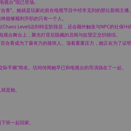
“电视台”现已登场。
百合香”。她就是玩家此前在电视节目中经常见到的那位新闻主播
最终能够顺利升职的只有一个人。
haos Level)达到特定阶段后，还会额外触发与NPC的社保H
的电视台舞台上，聚光灯背后隐藏的丑闻与欲望正交织错综。
退，百合香成为了最有力的接班人。顶着重重压力，她正在为了证
交际手腕”闻名。坊间传闻她早已和电视台的导演搞在了一起。
人就是她。
姐下班一起回家。