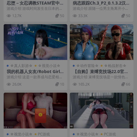
忍堕－女忍调教STEAM官中步
病态跟踪Ch.3_P2_0.1.3.2汉化
兵版【PC+安卓模拟器+互动调
版【PC+欧美SLG+全画廊】/S
游戏介绍 游戏时间发生在日本的战
游戏介绍 跟随一位男主角离开小
教SLG+全CG存档】/【11.3
ickimtrack!【7.56G】
国时代。 我方阵营幸运地将被誉为
镇，重新开始上大学的故事，在一
12.7K
50
33.3K
50
G】【会员点菜】
“最强女忍”的敌...
个充满陌生经历和人际...
置顶
☆真人影游☆
☆视觉小说☆
☆动作冒险☆
☆枪战射击☆
我的机器人女友/Robot Girlfr
【自购】束缚竞技场22.0官中
iend
高级赞助版【PC+FPS枪战射
游戏介绍 这是一款养成与恋爱相结
游戏介绍 束缚竞技场是一款情色动
击/ACT动作/捏人/团队】/Bo
合的模拟游戏。 您将一边培养独一
作冒险游戏，将刺激的战斗与策略
26.0K
10
165.2K
66
ndage Arena Premium【4
无二的机器人女友...
性玩法相结合。 玩...
3.7G】
☆视觉小说☆
PC游戏
☆视觉小说☆
PC游戏