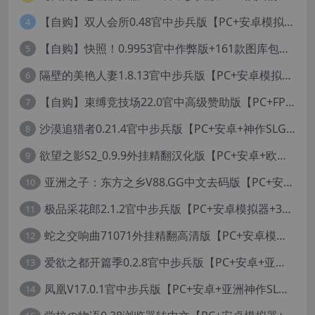
【自购】双人会所0.48官中步兵版【PC+安卓模拟器+大型3D互动/精品沙盒/变装捏脸】 /一起回家吧/Home Together【12.6G】
4
【自购】快照！0.9953官中作弊版+161款图库包【PC+安卓模拟器+3D互动/开放世界/沙盒/偷拍/盗摄/步兵/11000+照片】/Snapshot!【13.6G】
5
隔壁的美艳人妻1.8.13官中步兵版【PC+安卓模拟器+亚洲SLG/国风精品+存档】/The Wife Next Door【13G】
6
【自购】束缚竞技场22.0官中高级赞助版【PC+FPS枪战射击/ACT动作/捏人/团队】/Bondage Arena Premium【43.7G】
7
沙漠追猎者0.21.4官中步兵版【PC+安卓+神作SLG/沙盒+画廊全开】/沙漠潜行者/沉沙猎手/Desert Stalker【9.56G】
8
欲望之影S2_0.9.9外挂精翻汉化版【PC+安卓+欧美精品RPG/步兵/沙盒/媚黑/绿帽NTR】/Shadows of Desire【19.2G】
9
亚洲之子：东方之乡V88.GG中文去码版【PC+安卓模拟器+亚洲风QSP/真人SLG/更新/MOD整合版/作者版】/SOA就是个混蛋/【93G】
10
极品采花郎2.1.2官中步兵版【PC+安卓模拟器+3D互动SLG/亚洲/国风+金手指+真全CG存档】/Romantic Escapades【8.3G】
11
蛇之交响曲71071外挂精翻高清版【PC+安卓模拟器+神作RPG+全CG存档+作弊器】/纳迪亚四部曲之四/Symphony of the Serpent【11.3G】
12
爱欲之都开篇季0.2.8官中步兵版【PC+安卓+亚洲神作SLG+画廊全开】/City Lights Love Bites Season 0【21.7G】
13
凤凰V17.0.1官中步兵版【PC+安卓+亚洲神作SLG+高级赞助版+画廊全开】/Phoenixes【6.5G】
14