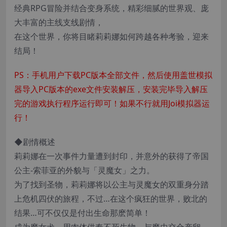
经典RPG冒险并结合变身系统，精彩细腻的世界观、庞
大丰富的主线支线剧情，
在这个世界，你将目睹莉莉娜如何跨越各种考验，迎来
结局！
PS：手机用户下载PC版本全部文件，然后使用盖世模拟
器导入PC版本的exe文件安装解压，安装完毕导入解压
完的游戏执行程序运行即可！如果不行就用Joi模拟器运
行！
◆剧情概述
莉莉娜在一次事件力量遭到封印，并意外的获得了帝国
公主-索菲亚的外貌与「灵魔女」之力。
为了找到圣物，莉莉娜将以公主与灵魔女的双重身分踏
上危机四伏的旅程，不过…在这个疯狂的世界，败北的
结果…可不仅仅是付出生命那麽简单！
成为魔女犬、用肉体供奉不死生物、与魔虫交合产卵、