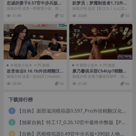
忠诚的妻子0.57官中步兵版
妖梦员：梦魇制造者1.72外挂
【PC+安卓+亚洲风SLG/NTR/
汉化版【PC+互动SLG/触摸睡
游戏介绍 这是一部视觉小说，讲述
游戏介绍 这是【私立さくらんぼ乳
精品沙盒+画廊解锁】/Devot
奸+存档+攻略】/The Nightm
了主人公和他的妻子、一对新婚夫
学校】更新的一款睡歼触摸SLG大
31.9K
50
33.6K
50
ed Wife【3.95G】
aretaker【13.6G】
妇以及一个年轻人意...
作。 游戏历经5...
置顶
☆视觉小说☆
PC游戏
☆视觉小说☆
PC游戏
改变命运0.16.1b外挂精翻汉
康乃馨俱乐部Ch4Up7精翻高
化版【PC+安卓模拟器+欧美S
清作弊版【PC+安卓+亚洲神作
游戏介绍 这是一款由[ICCreations]
游戏介绍 在康乃馨俱乐部中，你将
LG/精品沙盒+全家桶】/Alter
SLG/精品沙盒+画廊全开+作弊
制作的沙盒类SLG游戏 就是大名
扮演一名紧张的医学预科生。 由于
20.5K
50
41.6K
66
ed Destiny【13.5G】
MOD】/Pale Carnations【1
鼎...
儿时朋友的影响，...
9G】
下载排行榜
【自购】面部滋润模拟器0.597_Pro外挂精翻汉化版+114款人物MOD【PC+安卓模拟器+3D互动SLG/神级建模/独家定制资源/扶她】/True Facials Pro【12G】
1
【独家自购】特工17_0.26.10官中最终作弊版【PC+安卓+亚洲神作SLG/步兵/NTR+赞助码+旧版存档+画廊】/Agent 17【6.25G】
2
【自购】恶棍模拟器0.49官中步兵版+390款人物卡【PC+安卓模拟器+3D互动调教/捏人变装+作弊器汉化】/坏蛋模拟器/The Villain Simulator【19.5G】
3