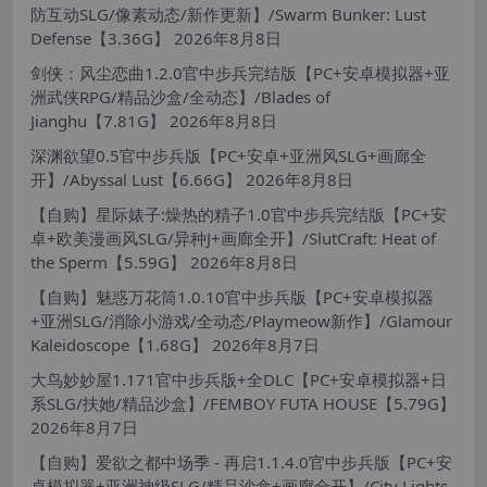
防互动SLG/像素动态/新作更新】/Swarm Bunker: Lust
Defense【3.36G】
2026年8月8日
剑侠：风尘恋曲1.2.0官中步兵完结版【PC+安卓模拟器+亚
洲武侠RPG/精品沙盒/全动态】/Blades of
Jianghu【7.81G】
2026年8月8日
深渊欲望0.5官中步兵版【PC+安卓+亚洲风SLG+画廊全
开】/Abyssal Lust【6.66G】
2026年8月8日
【自购】星际婊子:燥热的精子1.0官中步兵完结版【PC+安
卓+欧美漫画风SLG/异种J+画廊全开】/SlutCraft: Heat of
the Sperm【5.59G】
2026年8月8日
【自购】魅惑万花筒1.0.10官中步兵版【PC+安卓模拟器
+亚洲SLG/消除小游戏/全动态/Playmeow新作】/Glamour
Kaleidoscope【1.68G】
2026年8月7日
大鸟妙妙屋1.171官中步兵版+全DLC【PC+安卓模拟器+日
系SLG/扶她/精品沙盒】/FEMBOY FUTA HOUSE【5.79G】
2026年8月7日
【自购】爱欲之都中场季 - 再启1.1.4.0官中步兵版【PC+安
卓模拟器+亚洲神级SLG/精品沙盒+画廊全开】/City Lights