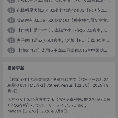
学校の物语0.38浏览器转中文【PC+安卓模拟器+亚洲风HTML/精品真人沙盒+存档】/学校物语/Gakko No Monogatari - School Story【37G】
15
色情明星大战2_4.0.5外挂精翻汉化版【PC+安卓模拟器+真人卡牌SLG/无码+作弊】/Pornstar Battle II【8.58G】
16
致命解药0.6.3e+500款MOD【独家整合最新中文MOD管理器+在线下载N网全部MOD】/The Killing Antidote Ver0.6.3d MOD Ver2026.2.4
17
【自购】爱与生活：幸福学生 - 秘令2.2.5官中步兵版【PC+安卓模拟器+日系养成SLG+全CG存档】/Love n Life: Happy Student【7.5G】
18
妻子的电话S2_0.9.1官中步兵版【PC+安卓+欧美真人SLG/NTR】/A Wife’s Phone S2【18.1G】
19
【独家自购】老司G不塞車只塞你2.16官中赞助版【PC+安卓模拟器+神作SLG/步兵+全CG存档】/Ride Me, Taxi Driver【3.76G】【会员专享】
20
最近更新
【独家汉化】街头对决2.4浏览器转中文【PC+亚洲风SLG/
精品沙盒/HTML游戏】/Street Versus【22.3G】
2026年8
月9日
渎神圣女1.0.10官方中文版【PC+安卓+神级RPG/堕落/调教
+全CG存档】/アンホーリーメイデン/Unholy
maiden【2.27G】
2026年8月8日