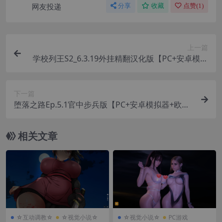
网友投递
分享
收藏
点赞(
1
)
上一篇
学校列王S2_6.3.19外挂精翻汉化版【PC+安卓模拟
器+欧美SLG/精品沙盒/后宫】/学院之王2/ColleGe
Kings Act 2【13.2G】
下一篇
堕落之路Ep.5.1官中步兵版【PC+安卓模拟器+欧美
精品SLG/神级建模+画廊解锁】/Steps of Debauch
ery【13.5G】
相关文章
☆互动调教☆
☆视觉小说☆
☆视觉小说☆
PC游戏