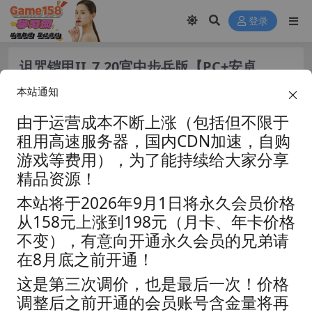
登录
诅咒铠甲II_7.20官中步兵版【PC+安卓
Joi+精品日系RPG+存档】/Cursed Armor
本站通知
2【4.3G】
由于运营成本不断上涨（包括但不限于
租用高速服务器，国内CDN加速，自购
游戏等费用），为了能持续给大家分享
精品资源！
本站将于2026年9月1日将永久会员价格
从158元上涨到198元（月卡、年卡价格
不变），有意向开通永久会员的兄弟请
在8月底之前开通！
这是第三次调价，也是最后一次！价格
调整后之前开通的会员账号含金量将再
资源分类:
☆角色扮演☆
浏览热度: (25.0K)