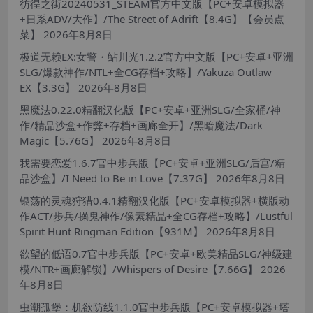
彷徨之街20240531_STEAM官方中文版【PC+安卓模拟器
+日系ADV/大作】/The Street of Adrift【8.4G】【会员点
菜】
2026年8月8日
极道无赖EX:女警・鮎川光1.2.2官方中文版【PC+安卓+亚洲
SLG/爆款神作/NTL+全CG存档+攻略】/Yakuza Outlaw
EX【3.3G】
2026年8月8日
黑魔法0.22.0精翻汉化版【PC+安卓+亚洲SLG/全家桶/神
作/精品沙盒+作弊+存档+画廊全开】/黑暗魔法/Dark
Magic【5.76G】
2026年8月8日
我需要恋爱1.6.7官中步兵版【PC+安卓+亚洲SLG/后宫/精
品沙盒】/I Need to Be in Love【7.37G】
2026年8月8日
银荡的灵魂狩猎0.4.1精翻汉化版【PC+安卓模拟器+横版动
作ACT/步兵/操鬼神作/像素精品+全CG存档+攻略】/Lustful
Spirit Hunt Ringman Edition【931M】
2026年8月8日
欲望的低语0.7官中步兵版【PC+安卓+欧美精品SLG/神级建
模/NTR+画廊解锁】/Whispers of Desire【7.66G】
2026
年8月8日
虫潮孤堡：机欲防线1.1.0官中步兵版【PC+安卓模拟器+塔