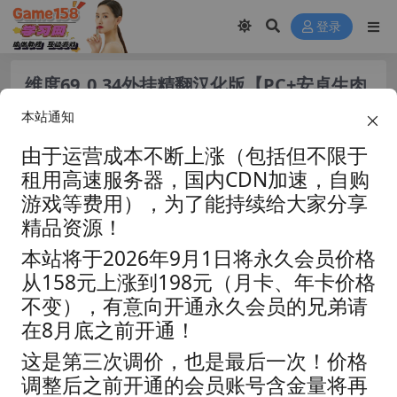
登录
维度69_0.34外挂精翻汉化版【PC+安卓生肉
+3D互动SLG/沙盒】/Dimension
本站通知
69【6.12G】
由于运营成本不断上涨（包括但不限于
租用高速服务器，国内CDN加速，自购
游戏等费用），为了能持续给大家分享
精品资源！
本站将于2026年9月1日将永久会员价格
从158元上涨到198元（月卡、年卡价格
不变），有意向开通永久会员的兄弟请
在8月底之前开通！
这是第三次调价，也是最后一次！价格
调整后之前开通的会员账号含金量将再
资源分类:
☆视觉小说☆
浏览热度: (17.6K)