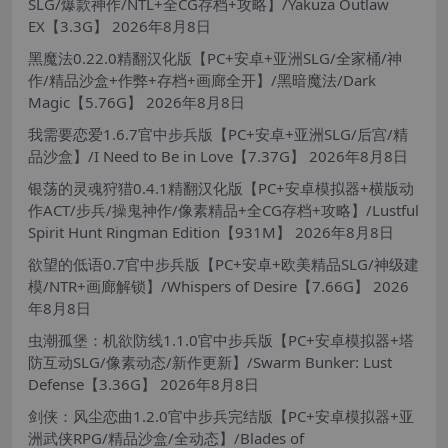
SLG/爆款神作/NTL+全CG存档+攻略】/Yakuza Outlaw
EX【3.3G】
2026年8月8日
黑魔法0.22.0精翻汉化版【PC+安卓+亚洲SLG/全家桶/神
作/精品沙盒+作弊+存档+画廊全开】/黑暗魔法/Dark
Magic【5.76G】
2026年8月8日
我需要恋爱1.6.7官中步兵版【PC+安卓+亚洲SLG/后宫/精
品沙盒】/I Need to Be in Love【7.37G】
2026年8月8日
银荡的灵魂狩猎0.4.1精翻汉化版【PC+安卓模拟器+横版动
作ACT/步兵/操鬼神作/像素精品+全CG存档+攻略】/Lustful
Spirit Hunt Ringman Edition【931M】
2026年8月8日
欲望的低语0.7官中步兵版【PC+安卓+欧美精品SLG/神级建
模/NTR+画廊解锁】/Whispers of Desire【7.66G】
2026
年8月8日
虫潮孤堡：机欲防线1.1.0官中步兵版【PC+安卓模拟器+塔
防互动SLG/像素动态/新作更新】/Swarm Bunker: Lust
Defense【3.36G】
2026年8月8日
剑侠：风尘恋曲1.2.0官中步兵完结版【PC+安卓模拟器+亚
洲武侠RPG/精品沙盒/全动态】/Blades of