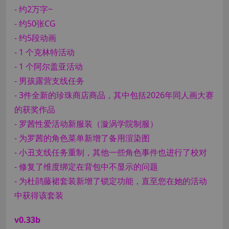
- 约2万字~
- 约50张CG
- 约5段动画
- 1 个克林特活动
- 1 个阿尔盖亚活动
- 男孩露营支线任务
- 3件全新的珍珠商店商品，其中包括2026年同人画大赛
的获奖作品
- 罗茜性爱活动新服装（漩涡学院制服）
- 为罗茜的角色菜单新增了备用渲染图
- 小丑支线任务重制，其他一些角色事件也进行了校对
- 修复了维度绑定在背包中不显示的问题
- 为杜鹃藤裙套装新增了锁定功能，直至您在她的活动
中获得该套装
v0.33b