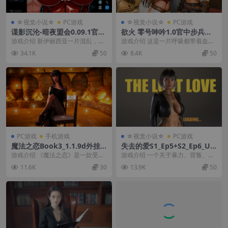
☆视觉小说☆
PC游戏
☆视觉小说☆
PC游戏
谍影沉沦-暗夜盟会0.09.1官中
欲火 零号呻吟1.0官中步兵版
步兵版【PC+安卓+欧美漫画风
【PC+安卓模拟器+欧美SLG/
游戏介绍 新伊丽西亚一片混乱，犯
游戏介绍 这是一片呼吸都带着血腥
SLG+全画廊】/FallingUnder
精品沙盒】/Horny Zero Moa
罪丛生，市民饱受苦难，每天挣扎
味的土地。 在这里，巨兽的嘶吼是
34.1K
50
8.4K
50
cover-NoxSyndicate【5.38
n【3.7G】
求生，生活在水深火...
晨钟，藤蔓的绞杀...
G】
PC游戏
手机游戏
☆视觉小说☆
PC游戏
魔法之恋Book3_1.1.9d外挂
失去的爱S1_Ep5+S2_Ep6_U2
精翻汉化版【PC+安卓模拟器
b精翻汉化版【PC+安卓+欧美
游戏介绍 《魔法之恋》是一款受都
游戏介绍 一个关于暴力、背叛、欲
+欧美精品SLG/大型沙盒/高分
SLG+攻略MOD】/The Lost L
市奇幻与《女神异闻录》等生活模
望、复仇，当然还有……爱情的故
11.6K
30
13.9K
50
神作/扑克牌战斗】/Love of
ove【6.5G】
拟类游戏启发的成人...
事！ 更新日志 第...
Magic Book 3【10.9G】