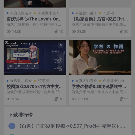
☆真人影游☆
☆视觉小说☆
☆视觉小说☆
PC游戏
百妖试禅心/The Love's Orde
【独家自购】后宫×家庭Ch1官
al
中步兵版【PC+安卓+亚洲风S
游戏介绍 能持，你可把持得住？来
游戏介绍 故事围绕着男主角凯撒展
LG/新作】/Harem x Family
自净修宗的天才修仙者能持远离俗
开，以及在他父亲突然失踪后，住
14.3K
10
23.8K
30
【774M】【会员专享】
世、不染凡尘，距离...
在他家中的那些美丽...
☆视觉小说☆
PC游戏
☆真人影游☆
☆视觉小说☆
校园游戏0.970fix1官方中文版
学校の物语0.38浏览器转中文
【PC+日式SLG/盗摄/沙盒】/
【PC+安卓模拟器+亚洲风HT
游戏介绍 校园游戏是一款具有 RPG
游戏介绍 你是一名来自农村的高中
School Game【1.5G】
ML/精品真人沙盒+存档】/学
元素的游戏。你在学校环境中创建
学长，搬到东京与你的阿姨和表兄
9.6K
30
132.8K
55
校物语/Gakko No Monogat
角色并进行发...
弟姐妹住在一起。 ...
ari - School Story【37G】
下载排行榜
【自购】面部滋润模拟器0.597_Pro外挂精翻汉化版+114款人物MOD【PC+安卓模拟器+3D互动SLG/神级建模/独家定制资源/扶她】/True Facials Pro【12G】
1