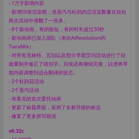
- 1万字新增内容
- 新增50张渲染图，使蒸汽与杜鹃的总渲染数量在短短
两次活动中便翻了一倍多。
- 8个新动画，有的较短，有的时长超过30秒
- 新动画师已加入团队（来自AiRevolution的
TiaraMix）
- 对所有克林特、瓦珀以及部分早期艾玛活动进行了轻
微重制并修正了错别字。后续还将继续完善，以便将早
期内容调整到适合翻译的状态。
- 2个杜鹃花活动
- 2个蒸汽活动
- 布莱克的首次委托动画
- 更新了标题界面，采用了全新升级的标志
- 修复了更多拼写错误
v0.32c