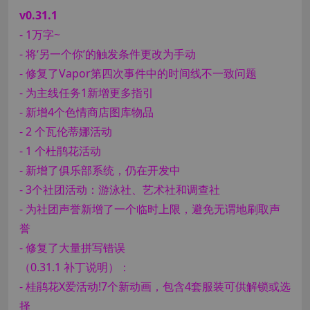
v0.31.1
- 1万字~
- 将‘另一个你’的触发条件更改为手动
- 修复了Vapor第四次事件中的时间线不一致问题
- 为主线任务1新增更多指引
- 新增4个色情商店图库物品
- 2 个瓦伦蒂娜活动
- 1 个杜鹃花活动
- 新增了俱乐部系统，仍在开发中
- 3个社团活动：游泳社、艺术社和调查社
- 为社团声誉新增了一个临时上限，避免无谓地刷取声
誉
- 修复了大量拼写错误
（0.31.1 补丁说明）：
- 桂鹃花X爱活动!7个新动画，包含4套服装可供解锁或选
择