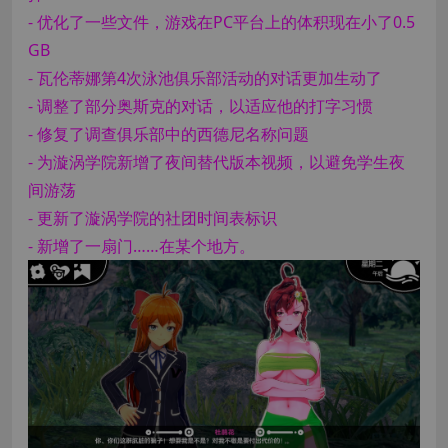
- 优化了一些文件，游戏在PC平台上的体积现在小了0.5
GB
- 瓦伦蒂娜第4次泳池俱乐部活动的对话更加生动了
- 调整了部分奥斯克的对话，以适应他的打字习惯
- 修复了调查俱乐部中的西德尼名称问题
- 为漩涡学院新增了夜间替代版本视频，以避免学生夜
间游荡
- 更新了漩涡学院的社团时间表标识
- 新增了一扇门……在某个地方。