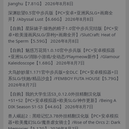
Jianghu【7.81G】
2026年8月8日
深渊欲望0.5官中步兵版【PC+安卓+亚洲风SLG+画廊全
开】/Abyssal Lust【6.66G】
2026年8月8日
【自购】星际婊子:燥热的精子1.0官中步兵完结版【PC+安
卓+欧美漫画风SLG/异种J+画廊全开】/SlutCraft: Heat of
the Sperm【5.59G】
2026年8月8日
【自购】魅惑万花筒1.0.10官中步兵版【PC+安卓模拟器
+亚洲SLG/消除小游戏/全动态/Playmeow新作】/Glamour
Kaleidoscope【1.68G】
2026年8月7日
大鸟妙妙屋1.171官中步兵版+全DLC【PC+安卓模拟器+日
系SLG/扶她/精品沙盒】/FEMBOY FUTA HOUSE【5.79G】
2026年8月7日
【自购】我的大学生活S3_0.12.0外挂精翻汉化版
+S1+S2【PC+安卓模拟器+欧美SLG/神作更新】/Being A
DIK Season S1-S3【44.6G】
2026年8月7日
兽人崛起2：黑暗记忆3.7B外挂精翻汉化版【PC+安卓模拟
器+欧美魔幻SLG/魔兽虐女骑士】/Rise of the Orcs 2: Dark
Memories【5.17G】
2026年8月7日