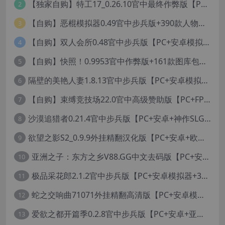
【独家自购】特工17_0.26.10官中最终作弊版【PC+安卓+亚洲神作SLG/步兵/NTR+赞助码+旧版存档+画廊】/Agent 17【6.25G】
2
【自购】恶棍模拟器0.49官中步兵版+390款人物卡【PC+安卓模拟器+3D互动调教/捏人变装+作弊器汉化】/坏蛋模拟器/The Villain Simulator【19.5G】
3
【自购】双人会所0.48官中步兵版【PC+安卓模拟器+大型3D互动/精品沙盒/变装捏脸】 /一起回家吧/Home Together【12.6G】
4
【自购】快照！0.9953官中作弊版+161款图库包【PC+安卓模拟器+3D互动/开放世界/沙盒/偷拍/盗摄/步兵/11000+照片】/Snapshot!【13.6G】
5
隔壁的美艳人妻1.8.13官中步兵版【PC+安卓模拟器+亚洲SLG/国风精品+存档】/The Wife Next Door【13G】
6
【自购】束缚竞技场22.0官中高级赞助版【PC+FPS枪战射击/ACT动作/捏人/团队】/Bondage Arena Premium【43.7G】
7
沙漠追猎者0.21.4官中步兵版【PC+安卓+神作SLG/沙盒+画廊全开】/沙漠潜行者/沉沙猎手/Desert Stalker【9.56G】
8
欲望之影S2_0.9.9外挂精翻汉化版【PC+安卓+欧美精品RPG/步兵/沙盒/媚黑/绿帽NTR】/Shadows of Desire【19.2G】
9
亚洲之子：东方之乡V88.GG中文去码版【PC+安卓模拟器+亚洲风QSP/真人SLG/更新/MOD整合版/作者版】/SOA就是个混蛋/【93G】
10
极品采花郎2.1.2官中步兵版【PC+安卓模拟器+3D互动SLG/亚洲/国风+金手指+真全CG存档】/Romantic Escapades【8.3G】
11
蛇之交响曲71071外挂精翻高清版【PC+安卓模拟器+神作RPG+全CG存档+作弊器】/纳迪亚四部曲之四/Symphony of the Serpent【11.3G】
12
爱欲之都开篇季0.2.8官中步兵版【PC+安卓+亚洲神作SLG+画廊全开】/City Lights Love Bites Season 0【21.7G】
13