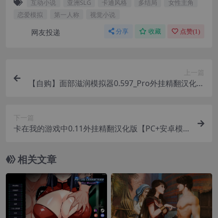
互动小说
亚洲SLG
卡通风格
多结局
女性主角
恋爱模拟
第一人称
视觉小说
网友投递
分享
收藏
点赞(
1
)
上一篇
【自购】面部滋润模拟器0.597_Pro外挂精翻汉化版
+114款人物MOD【PC+安卓模拟器+3D互动SLG/神
级建模/独家定制资源/扶她】/True Facials Pro【1
下一篇
2G】
卡在我的游戏中0.11外挂精翻汉化版【PC+安卓模
拟器+欧美SLG/游戏同人/精品沙盒】/Stuck In My
Game【2.12G】
相关文章