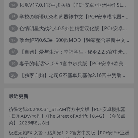
凤凰V17.0.1官中步兵版【PC+安卓+亚洲神作SLG+高级赞助版+画廊全开】/Phoenixes【6.5G】
14
学校の物语0.38浏览器转中文【PC+安卓模拟器+亚洲风HTML/精品真人沙盒+存档】/学校物语/Gakko No Monogatari - School Story【37G】
15
色情明星大战2_4.0.5外挂精翻汉化版【PC+安卓模拟器+真人卡牌SLG/无码+作弊】/Pornstar Battle II【8.58G】
16
致命解药0.6.3e+500款MOD【独家整合最新中文MOD管理器+在线下载N网全部MOD】/The Killing Antidote Ver0.6.3d MOD Ver2026.2.4
17
【自购】爱与生活：幸福学生 - 秘令2.2.5官中步兵版【PC+安卓模拟器+日系养成SLG+全CG存档】/Love n Life: Happy Student【7.5G】
18
妻子的电话S2_0.9.1官中步兵版【PC+安卓+欧美真人SLG/NTR】/A Wife’s Phone S2【18.1G】
19
【独家自购】老司G不塞車只塞你2.16官中赞助版【PC+安卓模拟器+神作SLG/步兵+全CG存档】/Ride Me, Taxi Driver【3.76G】【会员专享】
20
最近更新
彷徨之街20240531_STEAM官方中文版【PC+安卓模拟器
+日系ADV/大作】/The Street of Adrift【8.4G】【会员点
菜】
2026年8月8日
极道无赖EX:女警・鮎川光1.2.2官方中文版【PC+安卓+亚洲