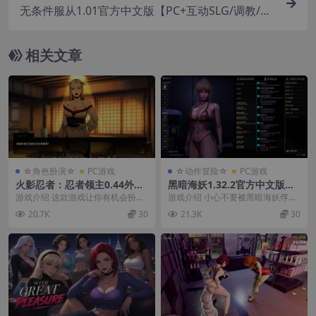
无条件服从1.01官方中文版【PC+互动SLG/调教/全
动态CG】/無条件の服従【4.75G】
相关文章
☆角色扮演☆
PC游戏
☆动作冒险☆
PC游戏
火影忍者：忍者领主0.44外挂
黑暗海妖1.32.2官方中文版
精翻汉化版【PC+安卓模拟器
【PC+3D互动+全动态】/Dar
游戏介绍 这款游戏让你有机会扮演
游戏介绍 小心不要被黑暗海妖俘
+亚洲SLG】/忍者大师/Narut
k Siren【1.9G】
一名普通男子，他因一次奇妙的意
虏，找到水手们留下的字条，揭开
20.7K
30
21.3K
30
o: Shinobi Lord【5.4G】
外闯入了火影世界。...
真相，然后逃走。 游...