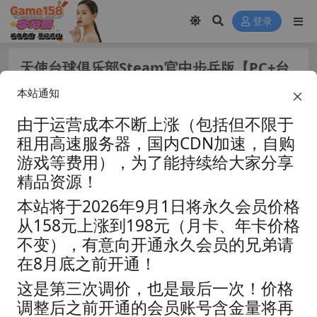
登录
天使台球俱乐部Steam官中步兵版【PC+台
球宝贝SLG/日系ADV/调教】/Angel
本站通知
Club【1G】2025 .12.16发售
由于运营成本不断上涨（包括但不限于
租用高速服务器，国内CDN加速，自购
游戏等费用），为了能持续给大家分享
精品资源！
本站将于2026年9月1日将永久会员价格
从158元上涨到198元（月卡、年卡价格
不变），有意向开通永久会员的兄弟请
在8月底之前开通！
这是第三次调价，也是最后一次！价格
调整后之前开通的会员账号含金量将再
资源分类:
☆休闲益智☆
浏览热度: (11.3K)