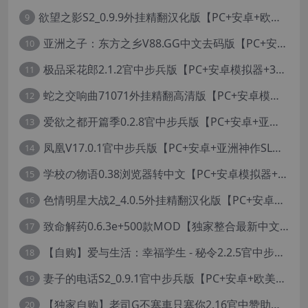
欲望之影S2_0.9.9外挂精翻汉化版【PC+安卓+欧美精品RPG/步兵/沙盒/媚黑/绿帽NTR】/Shadows of Desire【19.2G】
9
亚洲之子：东方之乡V88.GG中文去码版【PC+安卓模拟器+亚洲风QSP/真人SLG/更新/MOD整合版/作者版】/SOA就是个混蛋/【93G】
10
极品采花郎2.1.2官中步兵版【PC+安卓模拟器+3D互动SLG/亚洲/国风+金手指+真全CG存档】/Romantic Escapades【8.3G】
11
蛇之交响曲71071外挂精翻高清版【PC+安卓模拟器+神作RPG+全CG存档+作弊器】/纳迪亚四部曲之四/Symphony of the Serpent【11.3G】
12
爱欲之都开篇季0.2.8官中步兵版【PC+安卓+亚洲神作SLG+画廊全开】/City Lights Love Bites Season 0【21.7G】
13
凤凰V17.0.1官中步兵版【PC+安卓+亚洲神作SLG+高级赞助版+画廊全开】/Phoenixes【6.5G】
14
学校の物语0.38浏览器转中文【PC+安卓模拟器+亚洲风HTML/精品真人沙盒+存档】/学校物语/Gakko No Monogatari - School Story【37G】
15
色情明星大战2_4.0.5外挂精翻汉化版【PC+安卓模拟器+真人卡牌SLG/无码+作弊】/Pornstar Battle II【8.58G】
16
致命解药0.6.3e+500款MOD【独家整合最新中文MOD管理器+在线下载N网全部MOD】/The Killing Antidote Ver0.6.3d MOD Ver2026.2.4
17
【自购】爱与生活：幸福学生 - 秘令2.2.5官中步兵版【PC+安卓模拟器+日系养成SLG+全CG存档】/Love n Life: Happy Student【7.5G】
18
妻子的电话S2_0.9.1官中步兵版【PC+安卓+欧美真人SLG/NTR】/A Wife’s Phone S2【18.1G】
19
【独家自购】老司G不塞車只塞你2.16官中赞助版【PC+安卓模拟器+神作SLG/步兵+全CG存档】/Ride Me, Taxi Driver【3.76G】【会员专享】
20