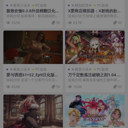
☆视觉小说☆
PC游戏
☆模拟经营☆
PC游戏
极致欢愉0.3.8外挂精翻汉化版
X爱商店模拟器：X射线的欲望
【PC+安卓模拟器+欧美漫画风
官中步兵版【PC+3D互动SLG/
游戏介绍 如果彼得・帕克面临的最
游戏介绍 打造镇上最放荡的商店！
SLG/神作/NTR+画廊全开】/
模拟经营】/Sex Shop Simul
大挑战不仅仅是反派，还有他自己
售卖大胆的情趣玩具，营造火辣刺
33.5K
30
63.7K
50
倍感愉悦/With Great Pleasu
ator: X-RAY DESIRE【3.12
的欲望，会怎么样？...
激的氛围。 经营并...
re【2.58G】
G】【会员点菜】
☆视觉小说☆
PC游戏
☆视觉小说☆
PC游戏
爱与诱惑S1+S2_Ep9汉化版
万千定数孤注破晓之刻1.04.00
【PC+安卓+欧美全家桶SLG/
20官方中文版【PC+安卓模拟
游戏介绍 这是一个过着平凡生活的
游戏介绍 暴政在富饶的王国中肆
神级建模】/Love And Temp
器+日式精品RPG/新作】/百千
年轻人的故事。 然而，当一个名叫
虐。 为了探寻骑士团征税背后的真
45.6K
50
10.4K
50
tation【9.8G】
の定にかわたれし剋【7.87
莎拉的女人拜访他...
相而奋起的平民百姓...
G】