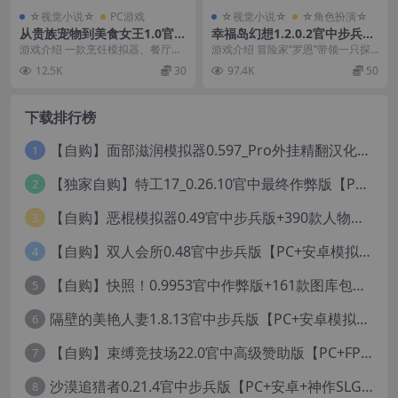
☆视觉小说☆
PC游戏
☆视觉小说☆
☆角色扮演☆
从贵族宠物到美食女王1.0官中
幸福岛幻想1.2.0.2官中步兵版
步兵完结版【PC+安卓Joi+漫
+All DLC【PC+安卓模拟器
游戏介绍 一款烹饪模拟器、餐厅管
游戏介绍 冒险家“罗恩”带领一只探
画风模拟SLG/精品沙盒+画廊
+亚洲SLG/RPG/精品沙盒+全
理游戏，还有超美的凯瑟琳！学习
险小队，调查常年风暴肆虐的漩涡
12.5K
30
97.4K
50
全开】/From Aristocrat's P
CG存档】/快乐岛幻想/Happy
烹饪，解锁全新食谱...
中心，结果探险船...
et to Culinary Queen【1.3
Island Fantasy【8.4G】
G】
下载排行榜
【自购】面部滋润模拟器0.597_Pro外挂精翻汉化版+114款人物MOD【PC+安卓模拟器+3D互动SLG/神级建模/独家定制资源/扶她】/True Facials Pro【12G】
1
【独家自购】特工17_0.26.10官中最终作弊版【PC+安卓+亚洲神作SLG/步兵/NTR+赞助码+旧版存档+画廊】/Agent 17【6.25G】
2
【自购】恶棍模拟器0.49官中步兵版+390款人物卡【PC+安卓模拟器+3D互动调教/捏人变装+作弊器汉化】/坏蛋模拟器/The Villain Simulator【19.5G】
3
【自购】双人会所0.48官中步兵版【PC+安卓模拟器+大型3D互动/精品沙盒/变装捏脸】 /一起回家吧/Home Together【12.6G】
4
【自购】快照！0.9953官中作弊版+161款图库包【PC+安卓模拟器+3D互动/开放世界/沙盒/偷拍/盗摄/步兵/11000+照片】/Snapshot!【13.6G】
5
隔壁的美艳人妻1.8.13官中步兵版【PC+安卓模拟器+亚洲SLG/国风精品+存档】/The Wife Next Door【13G】
6
【自购】束缚竞技场22.0官中高级赞助版【PC+FPS枪战射击/ACT动作/捏人/团队】/Bondage Arena Premium【43.7G】
7
沙漠追猎者0.21.4官中步兵版【PC+安卓+神作SLG/沙盒+画廊全开】/沙漠潜行者/沉沙猎手/Desert Stalker【9.56G】
8