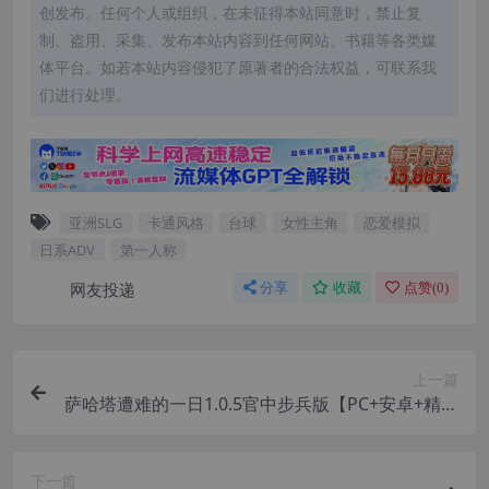
创发布。任何个人或组织，在未征得本站同意时，禁止复
制、盗用、采集、发布本站内容到任何网站、书籍等各类媒
体平台。如若本站内容侵犯了原著者的合法权益，可联系我
们进行处理。
亚洲SLG
卡通风格
台球
女性主角
恋爱模拟
日系ADV
第一人称
网友投递
分享
收藏
点赞(
0
)
上一篇
萨哈塔遭难的一日1.0.5官中步兵版【PC+安卓+精品
ACT/横版动作+像素风+作弊】/Syahatas bad day
【3.24G】
下一篇