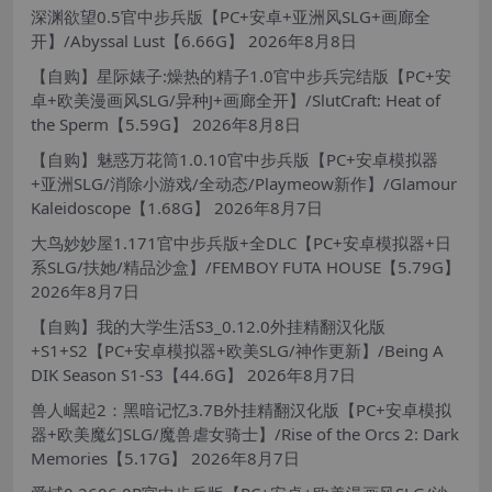
深渊欲望0.5官中步兵版【PC+安卓+亚洲风SLG+画廊全
开】/Abyssal Lust【6.66G】
2026年8月8日
【自购】星际婊子:燥热的精子1.0官中步兵完结版【PC+安
卓+欧美漫画风SLG/异种J+画廊全开】/SlutCraft: Heat of
the Sperm【5.59G】
2026年8月8日
【自购】魅惑万花筒1.0.10官中步兵版【PC+安卓模拟器
+亚洲SLG/消除小游戏/全动态/Playmeow新作】/Glamour
Kaleidoscope【1.68G】
2026年8月7日
大鸟妙妙屋1.171官中步兵版+全DLC【PC+安卓模拟器+日
系SLG/扶她/精品沙盒】/FEMBOY FUTA HOUSE【5.79G】
2026年8月7日
【自购】我的大学生活S3_0.12.0外挂精翻汉化版
+S1+S2【PC+安卓模拟器+欧美SLG/神作更新】/Being A
DIK Season S1-S3【44.6G】
2026年8月7日
兽人崛起2：黑暗记忆3.7B外挂精翻汉化版【PC+安卓模拟
器+欧美魔幻SLG/魔兽虐女骑士】/Rise of the Orcs 2: Dark
Memories【5.17G】
2026年8月7日