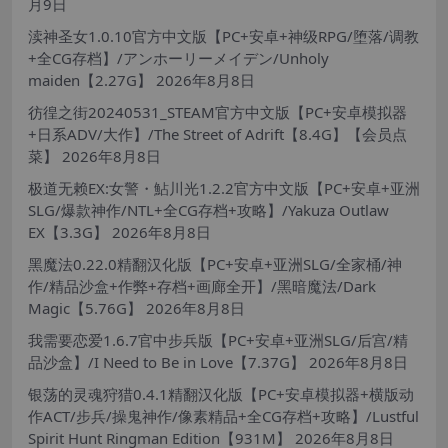
月9日
渎神圣女1.0.10官方中文版【PC+安卓+神级RPG/堕落/调教
+全CG存档】/アンホーリーメイデン/Unholy
maiden【2.27G】
2026年8月8日
彷徨之街20240531_STEAM官方中文版【PC+安卓模拟器
+日系ADV/大作】/The Street of Adrift【8.4G】【会员点
菜】
2026年8月8日
极道无赖EX:女警・鮎川光1.2.2官方中文版【PC+安卓+亚洲
SLG/爆款神作/NTL+全CG存档+攻略】/Yakuza Outlaw
EX【3.3G】
2026年8月8日
黑魔法0.22.0精翻汉化版【PC+安卓+亚洲SLG/全家桶/神
作/精品沙盒+作弊+存档+画廊全开】/黑暗魔法/Dark
Magic【5.76G】
2026年8月8日
我需要恋爱1.6.7官中步兵版【PC+安卓+亚洲SLG/后宫/精
品沙盒】/I Need to Be in Love【7.37G】
2026年8月8日
银荡的灵魂狩猎0.4.1精翻汉化版【PC+安卓模拟器+横版动
作ACT/步兵/操鬼神作/像素精品+全CG存档+攻略】/Lustful
Spirit Hunt Ringman Edition【931M】
2026年8月8日