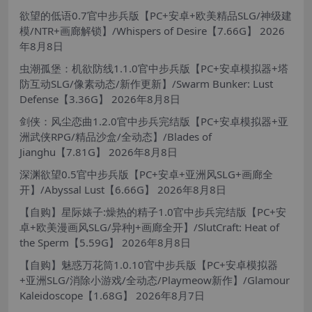
欲望的低语0.7官中步兵版【PC+安卓+欧美精品SLG/神级建
模/NTR+画廊解锁】/Whispers of Desire【7.66G】
2026
年8月8日
虫潮孤堡：机欲防线1.1.0官中步兵版【PC+安卓模拟器+塔
防互动SLG/像素动态/新作更新】/Swarm Bunker: Lust
Defense【3.36G】
2026年8月8日
剑侠：风尘恋曲1.2.0官中步兵完结版【PC+安卓模拟器+亚
洲武侠RPG/精品沙盒/全动态】/Blades of
Jianghu【7.81G】
2026年8月8日
深渊欲望0.5官中步兵版【PC+安卓+亚洲风SLG+画廊全
开】/Abyssal Lust【6.66G】
2026年8月8日
【自购】星际婊子:燥热的精子1.0官中步兵完结版【PC+安
卓+欧美漫画风SLG/异种J+画廊全开】/SlutCraft: Heat of
the Sperm【5.59G】
2026年8月8日
【自购】魅惑万花筒1.0.10官中步兵版【PC+安卓模拟器
+亚洲SLG/消除小游戏/全动态/Playmeow新作】/Glamour
Kaleidoscope【1.68G】
2026年8月7日