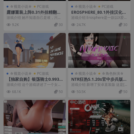
☆视觉小说☆
PC游戏
☆视觉小说☆
PC游戏
露娜重装上阵0.31外挂精翻汉
EROSPHERE_80.1外挂汉化版
化版【PC+安卓+欧美精品SL
【PC+安卓模拟器+卡通风SL
游戏介绍 她不知道自己是谁，只知
游戏介绍 Erosphere是一款以X爱为
G/中世纪】/Luna Reloaded
G】/Erosphere【2.52G】
道自己的名字：露娜。 她不知道自
主题的科幻视觉小说游戏，采用点
9.2K
30
24.7K
30
【8.72G】
己是怎么来到这片...
击式冒险...
☆视觉小说☆
PC游戏
☆视觉小说☆
☆角色扮演☆
【独家自购】银荡骑士0.993
NTR狂热5.1.20s官中步兵版
官中步兵版【PC+安卓+欧美S
【PC+新安卓+日系精品SLG/
游戏介绍 这个游戏讲述了一个女
游戏介绍 新增了安卓直装版 这是[Ti
LG/凌辱/堕落/精品沙盒+画廊
NTR+全CG存档】/Ntraholic
孩，她只希望永远清除她所在城市
ramisu]大佬开发制作的一款牛头人
68.1K
50
50.5K
50
全开】/The Lewd Knight【1
【6.04G】
的犯罪。 为了做到这...
互动...
0.6G】