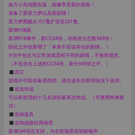
南方小岛地图实装，能够享受新的冒险！
准备了新亚力梦以及新剧情！
亚力梦图鑑从151隻扩张至201隻。
新增H场面
新增R18事件，新CG34张，动画差分总数949张！
除此之外也新增了「本来不应该存在的剧情」！
※当中包含与正常游戏流程不同的剧情，不推荐观赏。
（不包含在上述的CG34张，差分949张之中。）
◼️其它
游戏中可取得备用存档，请在遗失存档等情况下使用。
◼︎追加对战
可以和变强的十几名训练家再次对战。（可使用简单模
式）
◼︎追加道具
◼︎追加战败结局场景
新增5种语言支持，为全部场景添加娇喘声