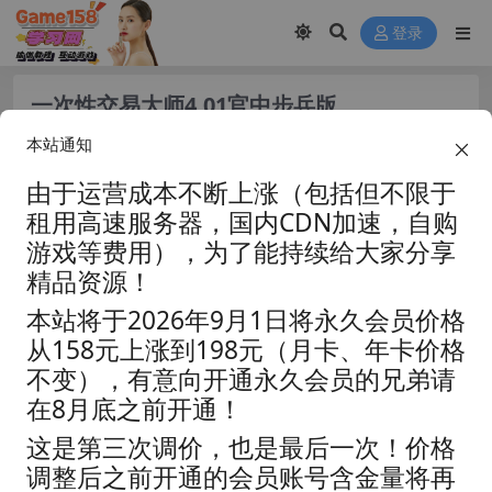
登录
一次性交易大师4.01官中步兵版
+DLC1+2【PC+日式RPG+像素风+存
本站通知
档】/YARISUTEMESUBUTA【4.52G】
由于运营成本不断上涨（包括但不限于
租用高速服务器，国内CDN加速，自购
游戏等费用），为了能持续给大家分享
精品资源！
本站将于2026年9月1日将永久会员价格
从158元上涨到198元（月卡、年卡价格
不变），有意向开通永久会员的兄弟请
在8月底之前开通！
这是第三次调价，也是最后一次！价格
调整后之前开通的会员账号含金量将再
资源分类:
☆冒险解谜☆
浏览热度: (17.8K)