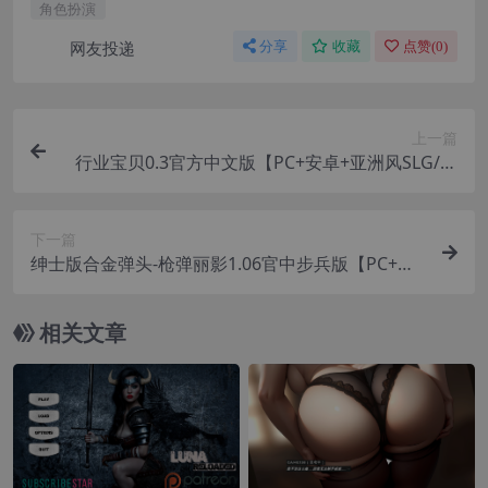
角色扮演
网友投递
分享
收藏
点赞(
0
)
上一篇
行业宝贝0.3官方中文版【PC+安卓+亚洲风SLG/剧
情+全画廊/选项提示】/Industry Baby【3G】
下一篇
绅士版合金弹头-枪弹丽影1.06官中步兵版【PC+动
作ACT】/METAL BREAKER【1.33G】
相关文章