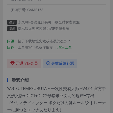
安装密码:
GAME158
永久VIP会员免购买可下载全站付费资源
提示
提示暂无购买权限为VIP专属资源
提示
————————————————————
问题：
帖子下载地址失效或错误怎么办？
回答：
工单填写问题备注链接
﹥填写工单
————————————————————
开通 VIP会员
失效反馈补源
游戏介绍
YARISUTEMESUBUTA ~ 一次性交易大师 ~V4.01 官方中
文步兵版+DLC1+DLC2母猪米亚文明的遗产+存档
（ヤリステメスブター ボクだけの謎ルール!女トレーナ
ーに勝つとエッチあたりまえ）