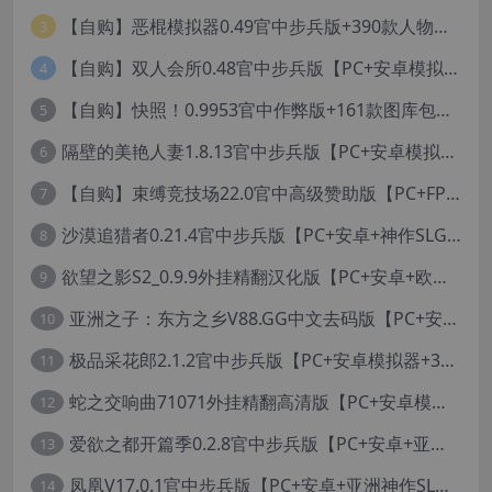
【自购】恶棍模拟器0.49官中步兵版+390款人物卡【PC+安卓模拟器+3D互动调教/捏人变装+作弊器汉化】/坏蛋模拟器/The Villain Simulator【19.5G】
3
【自购】双人会所0.48官中步兵版【PC+安卓模拟器+大型3D互动/精品沙盒/变装捏脸】 /一起回家吧/Home Together【12.6G】
4
【自购】快照！0.9953官中作弊版+161款图库包【PC+安卓模拟器+3D互动/开放世界/沙盒/偷拍/盗摄/步兵/11000+照片】/Snapshot!【13.6G】
5
隔壁的美艳人妻1.8.13官中步兵版【PC+安卓模拟器+亚洲SLG/国风精品+存档】/The Wife Next Door【13G】
6
【自购】束缚竞技场22.0官中高级赞助版【PC+FPS枪战射击/ACT动作/捏人/团队】/Bondage Arena Premium【43.7G】
7
沙漠追猎者0.21.4官中步兵版【PC+安卓+神作SLG/沙盒+画廊全开】/沙漠潜行者/沉沙猎手/Desert Stalker【9.56G】
8
欲望之影S2_0.9.9外挂精翻汉化版【PC+安卓+欧美精品RPG/步兵/沙盒/媚黑/绿帽NTR】/Shadows of Desire【19.2G】
9
亚洲之子：东方之乡V88.GG中文去码版【PC+安卓模拟器+亚洲风QSP/真人SLG/更新/MOD整合版/作者版】/SOA就是个混蛋/【93G】
10
极品采花郎2.1.2官中步兵版【PC+安卓模拟器+3D互动SLG/亚洲/国风+金手指+真全CG存档】/Romantic Escapades【8.3G】
11
蛇之交响曲71071外挂精翻高清版【PC+安卓模拟器+神作RPG+全CG存档+作弊器】/纳迪亚四部曲之四/Symphony of the Serpent【11.3G】
12
爱欲之都开篇季0.2.8官中步兵版【PC+安卓+亚洲神作SLG+画廊全开】/City Lights Love Bites Season 0【21.7G】
13
凤凰V17.0.1官中步兵版【PC+安卓+亚洲神作SLG+高级赞助版+画廊全开】/Phoenixes【6.5G】
14