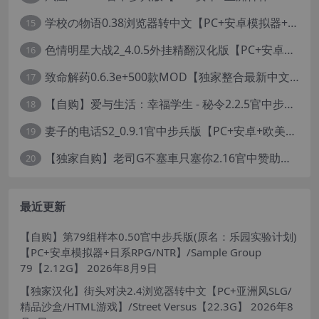
学校の物语0.38浏览器转中文【PC+安卓模拟器+亚洲风HTML/精品真人沙盒+存档】/学校物语/Gakko No Monogatari - School Story【37G】
15
色情明星大战2_4.0.5外挂精翻汉化版【PC+安卓模拟器+真人卡牌SLG/无码+作弊】/Pornstar Battle II【8.58G】
16
致命解药0.6.3e+500款MOD【独家整合最新中文MOD管理器+在线下载N网全部MOD】/The Killing Antidote Ver0.6.3d MOD Ver2026.2.4
17
【自购】爱与生活：幸福学生 - 秘令2.2.5官中步兵版【PC+安卓模拟器+日系养成SLG+全CG存档】/Love n Life: Happy Student【7.5G】
18
妻子的电话S2_0.9.1官中步兵版【PC+安卓+欧美真人SLG/NTR】/A Wife’s Phone S2【18.1G】
19
【独家自购】老司G不塞車只塞你2.16官中赞助版【PC+安卓模拟器+神作SLG/步兵+全CG存档】/Ride Me, Taxi Driver【3.76G】【会员专享】
20
最近更新
【自购】第79组样本0.50官中步兵版(原名：乐园实验计划)
【PC+安卓模拟器+日系RPG/NTR】/Sample Group
79【2.12G】
2026年8月9日
【独家汉化】街头对决2.4浏览器转中文【PC+亚洲风SLG/
精品沙盒/HTML游戏】/Street Versus【22.3G】
2026年8