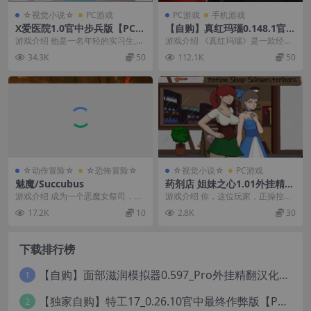
☆视觉小说☆
PC游戏
PC游戏
手机游戏
X爱医院1.0官中步兵版【PC
【自购】真红玛瑙0.148.1官中
+安卓模拟器+欧美SLG/精品沙
步兵版【PC+安卓模拟器+ACT
游戏介绍 他是一名年轻的实习生,刚
游戏介绍 《真红玛瑙》是一款经典
盒/后宫/全动态】/SEX Hospi
神作+存档+作弊】/纯净的红
刚踏入一家著名医院的大门。 在努
的清版动作游戏，融合了角色扮演
34.3K
50
112.1K
50
tal【4.5G】【会员点菜】
玛瑙/Pure Onyx【3.65G】
力兼顾患者护理...
元素，设定在我们的...
☆动作冒险☆
☆恐怖冒险☆
☆视觉小说☆
PC游戏
魅魔/Succubus
药剂店 姐妹之心1.01外挂精翻
汉化版【PC+安卓模拟器+模拟
游戏介绍 成为一个恶魔女祭司，使
游戏介绍 你，这位玩家，正操控着
经营SLG/像素风/沙盒】/Poti
用独特神力，向敌人发起复仇。重
索尼娅这个角色。索尼娅是一位在
17.2K
10
2.8K
30
on Shop Schwesterherz【1.
夺你的王国，让地狱...
森林中游荡、收集材...
1G】
下载排行榜
【自购】面部滋润模拟器0.597_Pro外挂精翻汉化版+114款人物MOD【PC+安卓模拟器+3D互动SLG/神级建模/独家定制资源/扶她】/True Facials Pro【12G】
1
【独家自购】特工17_0.26.10官中最终作弊版【PC+安卓+亚洲神作SLG/步兵/NTR+赞助码+旧版存档+画廊】/Agent 17【6.25G】
2