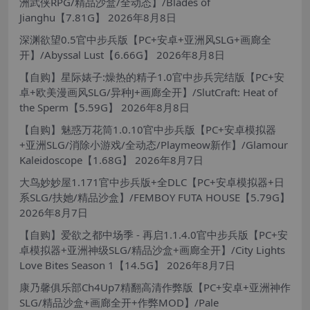
洲武侠RPG/精品沙盒/全动态】/Blades of
Jianghu【7.81G】
2026年8月8日
深渊欲望0.5官中步兵版【PC+安卓+亚洲风SLG+画廊全
开】/Abyssal Lust【6.66G】
2026年8月8日
【自购】星际婊子:燥热的精子1.0官中步兵完结版【PC+安
卓+欧美漫画风SLG/异种J+画廊全开】/SlutCraft: Heat of
the Sperm【5.59G】
2026年8月8日
【自购】魅惑万花筒1.0.10官中步兵版【PC+安卓模拟器
+亚洲SLG/消除小游戏/全动态/Playmeow新作】/Glamour
Kaleidoscope【1.68G】
2026年8月7日
大鸟妙妙屋1.171官中步兵版+全DLC【PC+安卓模拟器+日
系SLG/扶她/精品沙盒】/FEMBOY FUTA HOUSE【5.79G】
2026年8月7日
【自购】爱欲之都中场季 - 再启1.1.4.0官中步兵版【PC+安
卓模拟器+亚洲神级SLG/精品沙盒+画廊全开】/City Lights
Love Bites Season 1【14.5G】
2026年8月7日
康乃馨俱乐部Ch4Up7精翻高清作弊版【PC+安卓+亚洲神作
SLG/精品沙盒+画廊全开+作弊MOD】/Pale