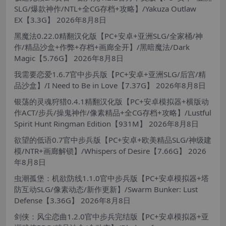
SLG/爆款神作/NTL+全CG存档+攻略】/Yakuza Outlaw
EX【3.3G】
2026年8月8日
黑魔法0.22.0精翻汉化版【PC+安卓+亚洲SLG/全家桶/神
作/精品沙盒+作弊+存档+画廊全开】/黑暗魔法/Dark
Magic【5.76G】
2026年8月8日
我需要恋爱1.6.7官中步兵版【PC+安卓+亚洲SLG/后宫/精
品沙盒】/I Need to Be in Love【7.37G】
2026年8月8日
银荡的灵魂狩猎0.4.1精翻汉化版【PC+安卓模拟器+横版动
作ACT/步兵/操鬼神作/像素精品+全CG存档+攻略】/Lustful
Spirit Hunt Ringman Edition【931M】
2026年8月8日
欲望的低语0.7官中步兵版【PC+安卓+欧美精品SLG/神级建
模/NTR+画廊解锁】/Whispers of Desire【7.66G】
2026
年8月8日
虫潮孤堡：机欲防线1.1.0官中步兵版【PC+安卓模拟器+塔
防互动SLG/像素动态/新作更新】/Swarm Bunker: Lust
Defense【3.36G】
2026年8月8日
剑侠：风尘恋曲1.2.0官中步兵完结版【PC+安卓模拟器+亚