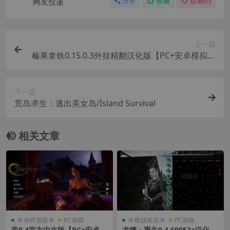
网友投递
分享
收藏
点赞(
0
)
上一篇
榛果拿铁0.15.0.3外挂精翻汉化版【PC+安卓模拟器
+日系SLG/伪娘/扶她/精品沙盒】/Hazelnut Latte
【3.25G】
下一篇
荒岛求生：逃出美女岛/Island Survival
相关文章
☆动作冒险☆
PC游戏
☆枪战射击☆
PC游戏
妾0.4官方中文版【PC+安卓模
尤娜：重生0.4.60052a汉化版