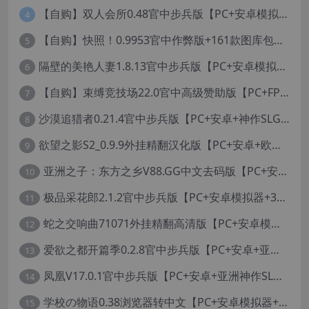
【自购】双人会所0.48官中步兵版【PC+安卓模拟器+大型3D互动/精品沙盒/变装捏脸】 /一起回家吧/Home Together【12.6G】
4
【自购】快照！0.9953官中作弊版+161款图库包【PC+安卓模拟器+3D互动/开放世界/沙盒/偷拍/盗摄/步兵/11000+照片】/Snapshot!【13.6G】
5
隔壁的美艳人妻1.8.13官中步兵版【PC+安卓模拟器+亚洲SLG/国风精品+存档】/The Wife Next Door【13G】
6
【自购】束缚竞技场22.0官中高级赞助版【PC+FPS枪战射击/ACT动作/捏人/团队】/Bondage Arena Premium【43.7G】
7
沙漠追猎者0.21.4官中步兵版【PC+安卓+神作SLG/沙盒+画廊全开】/沙漠潜行者/沉沙猎手/Desert Stalker【9.56G】
8
欲望之影S2_0.9.9外挂精翻汉化版【PC+安卓+欧美精品RPG/步兵/沙盒/媚黑/绿帽NTR】/Shadows of Desire【19.2G】
9
亚洲之子：东方之乡V88.GG中文去码版【PC+安卓模拟器+亚洲风QSP/真人SLG/更新/MOD整合版/作者版】/SOA就是个混蛋/【93G】
10
极品采花郎2.1.2官中步兵版【PC+安卓模拟器+3D互动SLG/亚洲/国风+金手指+真全CG存档】/Romantic Escapades【8.3G】
11
蛇之交响曲71071外挂精翻高清版【PC+安卓模拟器+神作RPG+全CG存档+作弊器】/纳迪亚四部曲之四/Symphony of the Serpent【11.3G】
12
爱欲之都开篇季0.2.8官中步兵版【PC+安卓+亚洲神作SLG+画廊全开】/City Lights Love Bites Season 0【21.7G】
13
凤凰V17.0.1官中步兵版【PC+安卓+亚洲神作SLG+高级赞助版+画廊全开】/Phoenixes【6.5G】
14
学校の物语0.38浏览器转中文【PC+安卓模拟器+亚洲风HTML/精品真人沙盒+存档】/学校物语/Gakko No Monogatari - School Story【37G】
15