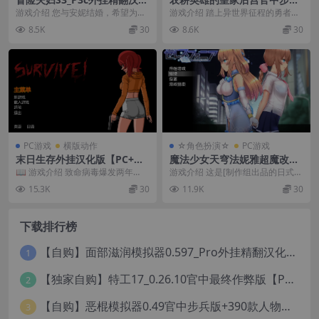
版【PC+安卓模拟器+欧美SL
版【PC+生存建设SLG/AC
游戏介绍 您与安妮结婚，希望为您
游戏介绍 踏上异世界征程的勇者将
G/NTR】/The Adventurous
T】/Farming Hero’s Royal
的性生活增添情趣。 你喜欢炫耀你
招募同伴、捕获奴○、探索地图、
8.5K
30
8.6K
30
Couple season 3【10G】
Harem【780M】
的妻子，并幻想着...
致力于建设与生存。...
PC游戏
横版动作
☆角色扮演☆
PC游戏
末日生存外挂汉化版【PC+动
魔法少女天穹法妮雅超魔改V5
作ACT/像素+作弊码】/Surviv
6.5催眠MOD版【PC+爆款RP
📖 游戏介绍 致命病毒爆发两年
游戏介绍 这是[制作组出品的日式大
e【1.24G】
G/触手】/魔法少女苍蓝星/
后，人类濒临灭绝。 幸存者艰难维
型RPG游戏 该制作组曾经做过极品
15.3K
30
11.9K
30
【4.12G】
系日常生活，而名为...
RPG“永生...
下载排行榜
【自购】面部滋润模拟器0.597_Pro外挂精翻汉化版+114款人物MOD【PC+安卓模拟器+3D互动SLG/神级建模/独家定制资源/扶她】/True Facials Pro【12G】
1
【独家自购】特工17_0.26.10官中最终作弊版【PC+安卓+亚洲神作SLG/步兵/NTR+赞助码+旧版存档+画廊】/Agent 17【6.25G】
2
【自购】恶棍模拟器0.49官中步兵版+390款人物卡【PC+安卓模拟器+3D互动调教/捏人变装+作弊器汉化】/坏蛋模拟器/The Villain Simulator【19.5G】
3