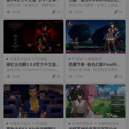
拟器+3D大型生存/动作冒险A
【PC+安卓模拟器+枪战射击S
游戏介绍 一款感官的，黑暗奇幻砍
游戏介绍 尤娜是一款第三人称动作
CT】/Concubine【5.85G】
LG/动作冒险ACT/异种J】/Yu
杀ARPG。完全自定义一个可爱的妾
RPG射击游戏，专注于游戏性和动
18.3K
10
20.5K
50
na: Reborn【6.88G】
和最多三个女性...
态动作。 PS：...
☆视觉小说☆
PC游戏
PC游戏
横版动作
猩红女伯爵2.0.8官方中文版
恶魔节奏 -银色幻影Final外挂
【PC+欧美SLG】/Countess i
完美汉化版【PC+横版动作AC
游戏介绍 《Countess in Crimso
游戏介绍 米娅。阿里斯在回家的路
n Crimson【10.4G】
T+画廊解锁】/Devil Rhythm
n》讲述了Josh和Ashley...
上遇到了怪物。 她的城堡被占领
10.4K
50
11.0K
30
-Silver Phantom【1G】【会
了。 作为领主，她...
员点菜】
☆视觉小说☆
PC游戏
☆动作冒险☆
☆模拟经营☆
冒险夫妇S3_P3c外挂精翻汉化
农耕英雄的皇家后宫官中步兵