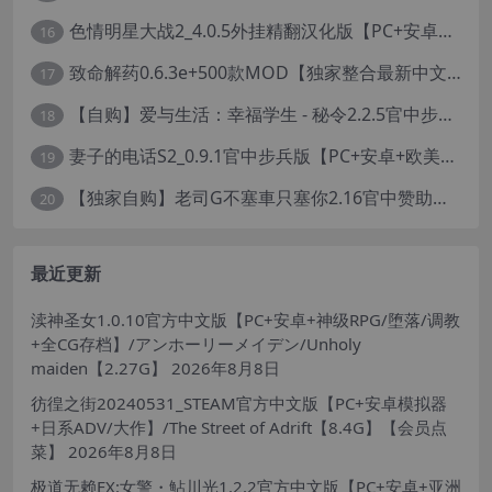
色情明星大战2_4.0.5外挂精翻汉化版【PC+安卓模拟器+真人卡牌SLG/无码+作弊】/Pornstar Battle II【8.58G】
16
致命解药0.6.3e+500款MOD【独家整合最新中文MOD管理器+在线下载N网全部MOD】/The Killing Antidote Ver0.6.3d MOD Ver2026.2.4
17
【自购】爱与生活：幸福学生 - 秘令2.2.5官中步兵版【PC+安卓模拟器+日系养成SLG+全CG存档】/Love n Life: Happy Student【7.5G】
18
妻子的电话S2_0.9.1官中步兵版【PC+安卓+欧美真人SLG/NTR】/A Wife’s Phone S2【18.1G】
19
【独家自购】老司G不塞車只塞你2.16官中赞助版【PC+安卓模拟器+神作SLG/步兵+全CG存档】/Ride Me, Taxi Driver【3.76G】【会员专享】
20
最近更新
渎神圣女1.0.10官方中文版【PC+安卓+神级RPG/堕落/调教
+全CG存档】/アンホーリーメイデン/Unholy
maiden【2.27G】
2026年8月8日
彷徨之街20240531_STEAM官方中文版【PC+安卓模拟器
+日系ADV/大作】/The Street of Adrift【8.4G】【会员点
菜】
2026年8月8日
极道无赖EX:女警・鮎川光1.2.2官方中文版【PC+安卓+亚洲