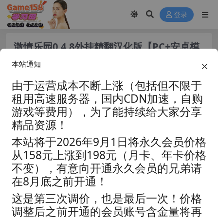
登录
激情乐园0.4.8外挂精翻汉化版【PC+安卓模
拟器+欧美SLG/4K高清/神级建
本站通知
模】/Passions Playground【7.53G】
由于运营成本不断上涨（包括但不限于
租用高速服务器，国内CDN加速，自购
游戏等费用），为了能持续给大家分享
精品资源！
本站将于2026年9月1日将永久会员价格
从158元上涨到198元（月卡、年卡价格
不变），有意向开通永久会员的兄弟请
在8月底之前开通！
这是第三次调价，也是最后一次！价格
调整后之前开通的会员账号含金量将再
资源分类:
☆视觉小说☆
浏览热度: (9.2K)