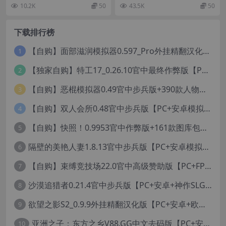
卓模拟器+3D互动SLG/调教/
作】/杀戮者的传说/猎魔人传
们始终在追问:"如果……会怎样？"
都出现了神秘的传送门。 许多不应
10.2K
50
43.5K
50
动态】/Can I get an Iced Co
说/Myth of Slayer【7.2G】
如果我们将生...
该存在于现实中的...
ffee with Breastmilk【8G】
下载排行榜
【自购】面部滋润模拟器0.597_Pro外挂精翻汉化版+114款人物MOD【PC+安卓模拟器+3D互动SLG/神级建模/独家定制资源/扶她】/True Facials Pro【12G】
1
【独家自购】特工17_0.26.10官中最终作弊版【PC+安卓+亚洲神作SLG/步兵/NTR+赞助码+旧版存档+画廊】/Agent 17【6.25G】
2
【自购】恶棍模拟器0.49官中步兵版+390款人物卡【PC+安卓模拟器+3D互动调教/捏人变装+作弊器汉化】/坏蛋模拟器/The Villain Simulator【19.5G】
3
【自购】双人会所0.48官中步兵版【PC+安卓模拟器+大型3D互动/精品沙盒/变装捏脸】 /一起回家吧/Home Together【12.6G】
4
【自购】快照！0.9953官中作弊版+161款图库包【PC+安卓模拟器+3D互动/开放世界/沙盒/偷拍/盗摄/步兵/11000+照片】/Snapshot!【13.6G】
5
隔壁的美艳人妻1.8.13官中步兵版【PC+安卓模拟器+亚洲SLG/国风精品+存档】/The Wife Next Door【13G】
6
【自购】束缚竞技场22.0官中高级赞助版【PC+FPS枪战射击/ACT动作/捏人/团队】/Bondage Arena Premium【43.7G】
7
沙漠追猎者0.21.4官中步兵版【PC+安卓+神作SLG/沙盒+画廊全开】/沙漠潜行者/沉沙猎手/Desert Stalker【9.56G】
8
欲望之影S2_0.9.9外挂精翻汉化版【PC+安卓+欧美精品RPG/步兵/沙盒/媚黑/绿帽NTR】/Shadows of Desire【19.2G】
9
亚洲之子：东方之乡V88.GG中文去码版【PC+安卓模拟器+亚洲风QSP/真人SLG/更新/MOD整合版/作者版】/SOA就是个混蛋/【93G】
10