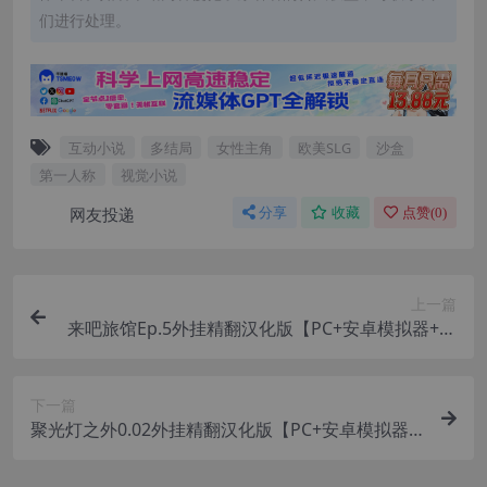
们进行处理。
互动小说
多结局
女性主角
欧美SLG
沙盒
第一人称
视觉小说
网友投递
分享
收藏
点赞(
0
)
上一篇
来吧旅馆Ep.5外挂精翻汉化版【PC+安卓模拟器+亚
洲SLG/精品沙盒+画廊全开】/Come Right Inn【3.
1G】
下一篇
聚光灯之外0.02外挂精翻汉化版【PC+安卓模拟器
+欧美漫画风SLG】/超越聚光灯/Beyond The Limel
ight【1.8G】