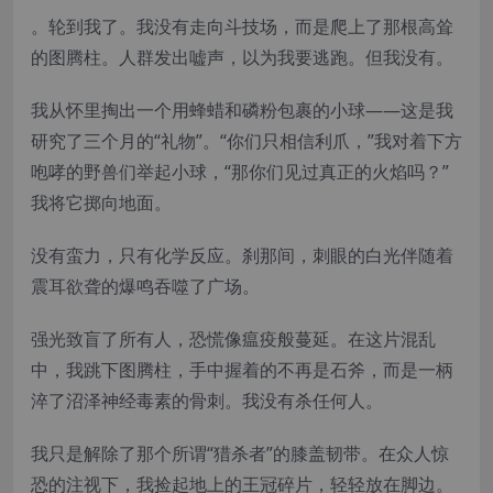
。轮到我了。我没有走向斗技场，而是爬上了那根高耸
的图腾柱。人群发出嘘声，以为我要逃跑。但我没有。
我从怀里掏出一个用蜂蜡和磷粉包裹的小球——这是我
研究了三个月的“礼物”。“你们只相信利爪，”我对着下方
咆哮的野兽们举起小球，“那你们见过真正的火焰吗？”
我将它掷向地面。
没有蛮力，只有化学反应。刹那间，刺眼的白光伴随着
震耳欲聋的爆鸣吞噬了广场。
强光致盲了所有人，恐慌像瘟疫般蔓延。在这片混乱
中，我跳下图腾柱，手中握着的不再是石斧，而是一柄
淬了沼泽神经毒素的骨刺。我没有杀任何人。
我只是解除了那个所谓“猎杀者”的膝盖韧带。在众人惊
恐的注视下，我捡起地上的王冠碎片，轻轻放在脚边。