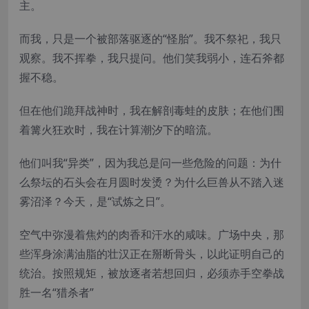
主。
而我，只是一个被部落驱逐的“怪胎”。我不祭祀，我只
观察。我不挥拳，我只提问。他们笑我弱小，连石斧都
握不稳。
但在他们跪拜战神时，我在解剖毒蛙的皮肤；在他们围
着篝火狂欢时，我在计算潮汐下的暗流。
他们叫我“异类”，因为我总是问一些危险的问题：为什
么祭坛的石头会在月圆时发烫？为什么巨兽从不踏入迷
雾沼泽？今天，是“试炼之日”。
空气中弥漫着焦灼的肉香和汗水的咸味。广场中央，那
些浑身涂满油脂的壮汉正在掰断骨头，以此证明自己的
统治。按照规矩，被放逐者若想回归，必须赤手空拳战
胜一名“猎杀者”