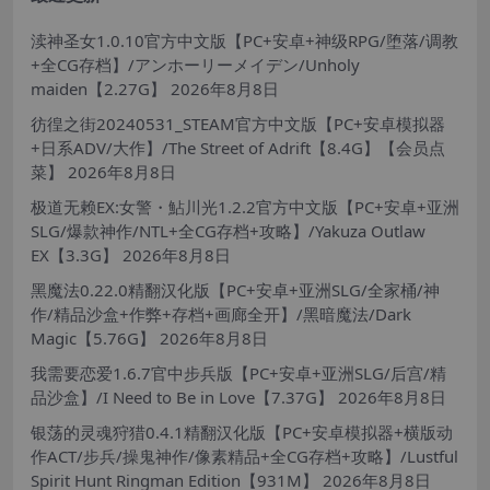
渎神圣女1.0.10官方中文版【PC+安卓+神级RPG/堕落/调教
+全CG存档】/アンホーリーメイデン/Unholy
maiden【2.27G】
2026年8月8日
彷徨之街20240531_STEAM官方中文版【PC+安卓模拟器
+日系ADV/大作】/The Street of Adrift【8.4G】【会员点
菜】
2026年8月8日
极道无赖EX:女警・鮎川光1.2.2官方中文版【PC+安卓+亚洲
SLG/爆款神作/NTL+全CG存档+攻略】/Yakuza Outlaw
EX【3.3G】
2026年8月8日
黑魔法0.22.0精翻汉化版【PC+安卓+亚洲SLG/全家桶/神
作/精品沙盒+作弊+存档+画廊全开】/黑暗魔法/Dark
Magic【5.76G】
2026年8月8日
我需要恋爱1.6.7官中步兵版【PC+安卓+亚洲SLG/后宫/精
品沙盒】/I Need to Be in Love【7.37G】
2026年8月8日
银荡的灵魂狩猎0.4.1精翻汉化版【PC+安卓模拟器+横版动
作ACT/步兵/操鬼神作/像素精品+全CG存档+攻略】/Lustful
Spirit Hunt Ringman Edition【931M】
2026年8月8日