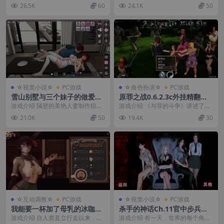
LG+画廊】/魔法学院/Lust Ac
透视眼镜/Glassix【8.76G】
4季！这里的激情和冒险将达到前所
能致富的神器眼镜纵横校园 PA遍全
26.5K
60
24.1K
50
ademy【27.3G】
未有的高度！ 延...
校所有妹子（包...
☆视觉小说☆
PC游戏
☆角色扮演☆
PC游戏
雪山别墅与三个妹子的做爱假
原罪之战0.6.2.3c外挂精翻汉
期1.55官中步兵版【PC+亚洲
化版【PC+安卓模拟器+3D欧
游戏介绍 隔壁的美艳人妻制作组的
游戏介绍 《与罪的斗争》讲述了一
风SLG/精品】/Love Challen
美RPG/冒险/动态/战斗/神作
早期作品，还不错，可以补一下！
个处于内战中的奇幻世界。 不断上
21.0K
50
19.4K
30
ge【3.63G】
+攻略】/与罪抗争/A Struggl
你是一名退休的牛...
涨的税收和兽人和...
e with Sin【5.48G】
☆互动调教☆
PC游戏
☆视觉小说☆
PC游戏
我能要一杯加了母乳的冰咖啡
杀手的神话Ch.11官中步兵版
吗1.0.0.1官中步兵版【PC+安
【PC+安卓+亚洲风SLG/神
游戏介绍 自人类直立行走以来，我
游戏介绍 有一天，世界的每个角落