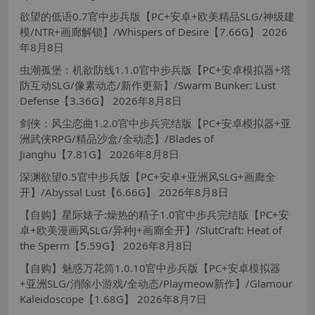
欲望的低语0.7官中步兵版【PC+安卓+欧美精品SLG/神级建
模/NTR+画廊解锁】/Whispers of Desire【7.66G】
2026
年8月8日
虫潮孤堡：机欲防线1.1.0官中步兵版【PC+安卓模拟器+塔
防互动SLG/像素动态/新作更新】/Swarm Bunker: Lust
Defense【3.36G】
2026年8月8日
剑侠：风尘恋曲1.2.0官中步兵完结版【PC+安卓模拟器+亚
洲武侠RPG/精品沙盒/全动态】/Blades of
Jianghu【7.81G】
2026年8月8日
深渊欲望0.5官中步兵版【PC+安卓+亚洲风SLG+画廊全
开】/Abyssal Lust【6.66G】
2026年8月8日
【自购】星际婊子:燥热的精子1.0官中步兵完结版【PC+安
卓+欧美漫画风SLG/异种J+画廊全开】/SlutCraft: Heat of
the Sperm【5.59G】
2026年8月8日
【自购】魅惑万花筒1.0.10官中步兵版【PC+安卓模拟器
+亚洲SLG/消除小游戏/全动态/Playmeow新作】/Glamour
Kaleidoscope【1.68G】
2026年8月7日