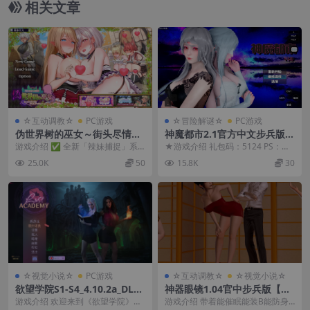
相关文章
☆互动调教☆
PC游戏
☆冒险解谜☆
PC游戏
伪世界树的巫女～街头尽情触
神魔都市2.1官方中文步兵版
摸&色情陷阱捕获美少女～1.3
+礼包码+【PC+安卓+国风RP
游戏介绍 ✅ 全新「辣妹捕捉」系
★游戏介绍 礼包码：5124 PS：里
官方中文版【PC+安卓模拟器
G】- 【3.59G】
统 用魔法网捕获街上的美少女们，
面的一些破解功能有些用不了 大概
25.0K
50
15.8K
30
+满大街乱摸SLG/日系精品/互
打造专属触摸后宫...
讲的就是 ...
动调教】/偽世界樹の巫女【5.
3G】
☆视觉小说☆
PC游戏
☆互动调教☆
☆视觉小说☆
欲望学院S1-S4_4.10.2a_DLC
神器眼镜1.04官中步兵版【PC
官方中文版【PC+安卓+神作S
+安卓+互动调教SLG/后宫】/
游戏介绍 欢迎来到《欲望学院》全
游戏介绍 带着能催眠能装B能防身