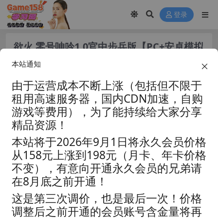
登录
欲火 零号呻吟1.0官中步兵版【PC+安卓模拟
器+欧美SLG/精品沙盒】/Horny Zero
本站通知
Moan【3.7G】
由于运营成本不断上涨（包括但不限于
租用高速服务器，国内CDN加速，自购
游戏等费用），为了能持续给大家分享
精品资源！
本站将于2026年9月1日将永久会员价格
从158元上涨到198元（月卡、年卡价格
不变），有意向开通永久会员的兄弟请
在8月底之前开通！
这是第三次调价，也是最后一次！价格
调整后之前开通的会员账号含金量将再
资源分类:
☆视觉小说☆
浏览热度: (8.5K)