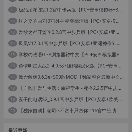
极品采花郎2.1.2官中步兵版【PC+安卓模拟器+3D互动SLG/亚洲/国风+金手指+真全CG存档】/Romantic Escapades【8.3G】
11
蛇之交响曲71071外挂精翻高清版【PC+安卓模拟器+神作RPG+全CG存档+作弊器】/纳迪亚四部曲之四/Symphony of the Serpent【11.3G】
12
爱欲之都开篇季0.2.8官中步兵版【PC+安卓+亚洲神作SLG+画廊全开】/City Lights Love Bites Season 0【21.7G】
13
凤凰V17.0.1官中步兵版【PC+安卓+亚洲神作SLG+高级赞助版+画廊全开】/Phoenixes【6.5G】
14
学校の物语0.38浏览器转中文【PC+安卓模拟器+亚洲风HTML/精品真人沙盒+存档】/学校物语/Gakko No Monogatari - School Story【37G】
15
色情明星大战2_4.0.5外挂精翻汉化版【PC+安卓模拟器+真人卡牌SLG/无码+作弊】/Pornstar Battle II【8.58G】
16
致命解药0.6.3e+500款MOD【独家整合最新中文MOD管理器+在线下载N网全部MOD】/The Killing Antidote Ver0.6.3d MOD Ver2026.2.4
17
【自购】爱与生活：幸福学生 - 秘令2.2.5官中步兵版【PC+安卓模拟器+日系养成SLG+全CG存档】/Love n Life: Happy Student【7.5G】
18
妻子的电话S2_0.9.1官中步兵版【PC+安卓+欧美真人SLG/NTR】/A Wife’s Phone S2【18.1G】
19
【独家自购】老司G不塞車只塞你2.16官中赞助版【PC+安卓模拟器+神作SLG/步兵+全CG存档】/Ride Me, Taxi Driver【3.76G】【会员专享】
20
最近更新